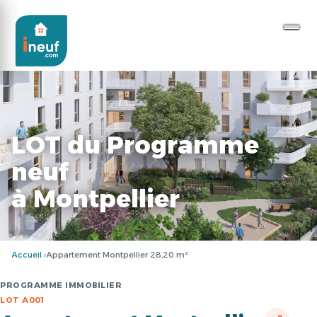
LOT du Programme
neuf
à Montpellier
Accueil
Appartement Montpellier 28,20 m²
PROGRAMME IMMOBILIER
LOT A001