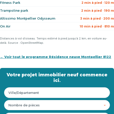
Fitness Park
2 min à pied · 120 m
Trampoline park
2 min à pied · 190 m
Altissimo Montpellier Odysseum
3 min à pied · 200 m
On Air
10 min à pied · 810 m
Distances à vol d’oiseau. Temps estimé à pied jusqu’à 2 km, en voiture au-
delà. Source : OpenStreetMap.
← Voir tout le programme Résidence neuve Montpellier 8122
Votre projet immobilier neuf commence
ici.