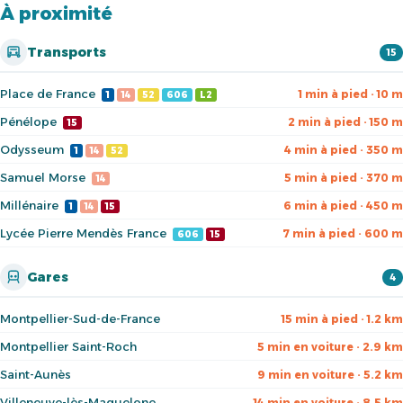
À proximité
Transports
15
Place de France
1 min à pied · 10 m
1
14
52
606
L2
Pénélope
2 min à pied · 150 m
15
Odysseum
4 min à pied · 350 m
1
14
52
Samuel Morse
5 min à pied · 370 m
14
Millénaire
6 min à pied · 450 m
1
14
15
Lycée Pierre Mendès France
7 min à pied · 600 m
606
15
Gares
4
Montpellier-Sud-de-France
15 min à pied · 1.2 km
Montpellier Saint-Roch
5 min en voiture · 2.9 km
Saint-Aunès
9 min en voiture · 5.2 km
Villeneuve-lès-Maguelone
14 min en voiture · 8.5 km