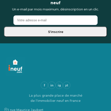
neuf
Un e-mail par mois maximum, désinscription en un clic.
S'inscrire
f
in
ig
yt
La plus grande place de marché
de l'immobilier neuf en France
1 rue Maurice Jaubert