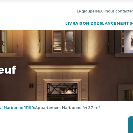
Le groupe INEUF
Nous contacter
LIVRAISON 2026
LANCEMENTS
euf
f Narbonne 11199
Appartement Narbonne 44,37 m²
›