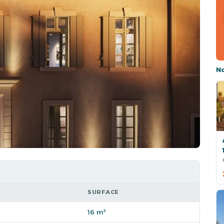
N
SURFACE
16 m²