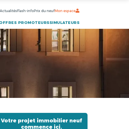
Actualités
Flash-info
Prix du neuf
Mon espace
OFFRES PROMOTEURS
SIMULATEURS
Votre projet immobilier neuf
commence ici.