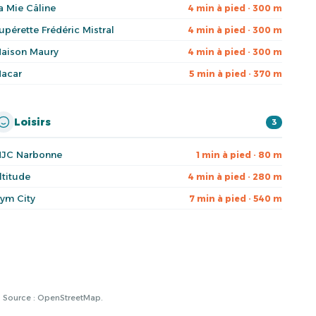
a Mie Câline
4 min à pied · 300 m
upérette Frédéric Mistral
4 min à pied · 300 m
aison Maury
4 min à pied · 300 m
acar
5 min à pied · 370 m
Loisirs
3
JC Narbonne
1 min à pied · 80 m
ltitude
4 min à pied · 280 m
ym City
7 min à pied · 540 m
à. Source : OpenStreetMap.