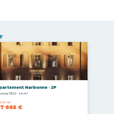
r
partement Narbonne · 2P
onne 11100 · 44 m²
RTIR DE
7 668 €