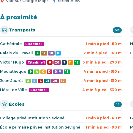
Voir sur Google Maps
·
Street View
À proximité
Transports
52
Cathédrale
N
1 min à pied · 110 m
Citadine 1
Palais du Travail
C
2 min à pied · 160 m
9
12
10
8
Victor Hugo
3 min à pied · 270 m
Citadine 1
6
20
7
11
15
Médiathèque
4 min à pied · 310 m
9
A
C
D
DIM
15
Jean Jaurès
4 min à pied · 310 m
A
B
6
21
20
19
Hôtel de Ville
4 min à pied · 330 m
Citadine 1
Écoles
15
Collège privé Institution Sévigné
L
1 min à pied · 40 m
École primaire privée Institution Sévigné
M
1 min à pied · 90 m