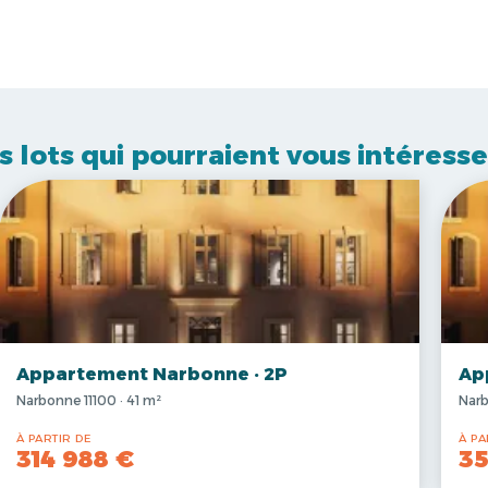
s lots qui pourraient vous intéresse
Appartement Narbonne · 2P
Ap
Narbonne 11100 · 41 m²
Narb
À PARTIR DE
À PA
314 988 €
35