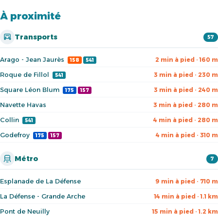
À proximité
Transports
57
Arago - Jean Jaurès
2 min à pied · 160 m
158
541
Roque de Fillol
3 min à pied · 230 m
541
Square Léon Blum
3 min à pied · 240 m
175
157
Navette Havas
3 min à pied · 280 m
Collin
4 min à pied · 280 m
541
Godefroy
4 min à pied · 310 m
175
157
Métro
7
Esplanade de La Défense
9 min à pied · 710 m
La Défense - Grande Arche
14 min à pied · 1.1 km
Pont de Neuilly
15 min à pied · 1.2 km