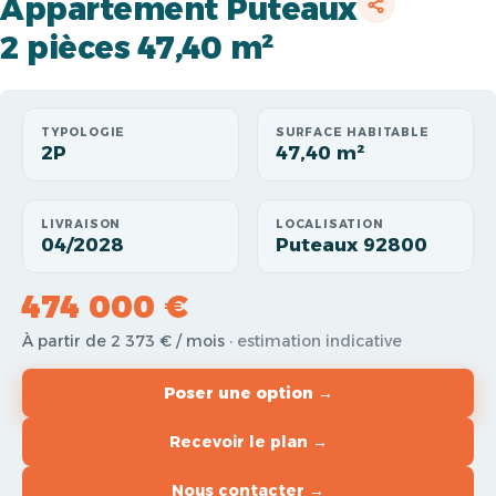
Appartement Puteaux
2 pièces 47,40 m²
TYPOLOGIE
SURFACE HABITABLE
2P
47,40 m²
LIVRAISON
LOCALISATION
04/2028
Puteaux 92800
474 000 €
À partir de 2 373 € / mois
· estimation indicative
Poser une option →
Recevoir le plan →
Nous contacter →