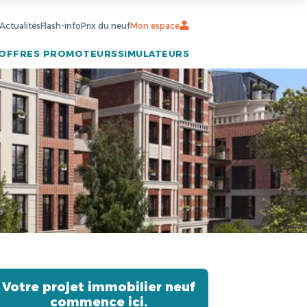
Actualités
Flash-info
Prix du neuf
Mon espace
OFFRES PROMOTEURS
SIMULATEURS
Votre projet immobilier neuf
commence ici.