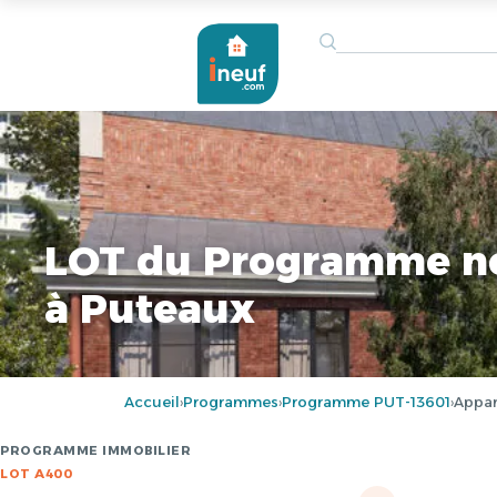
LOT du Programme n
à Puteaux
Accueil
Programmes
Programme PUT-13601
Appar
›
›
›
PROGRAMME IMMOBILIER
LOT A400