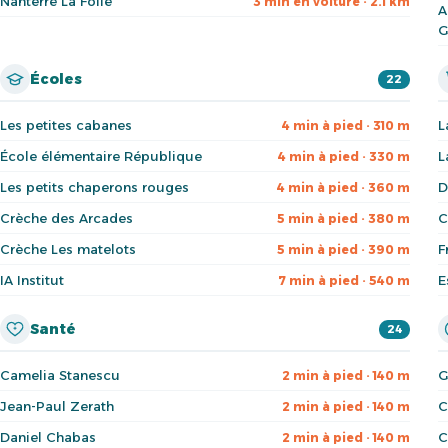
Nanterre La Folie
3 min en voiture · 2.1 km
A
G
Écoles
22
Les petites cabanes
L
4 min à pied · 310 m
École élémentaire République
L
4 min à pied · 330 m
Les petits chaperons rouges
D
4 min à pied · 360 m
Crèche des Arcades
C
5 min à pied · 380 m
Crèche Les matelots
F
5 min à pied · 390 m
IA Institut
E
7 min à pied · 540 m
Santé
24
Camelia Stanescu
G
2 min à pied · 140 m
Jean-Paul Zerath
C
2 min à pied · 140 m
Daniel Chabas
C
2 min à pied · 140 m