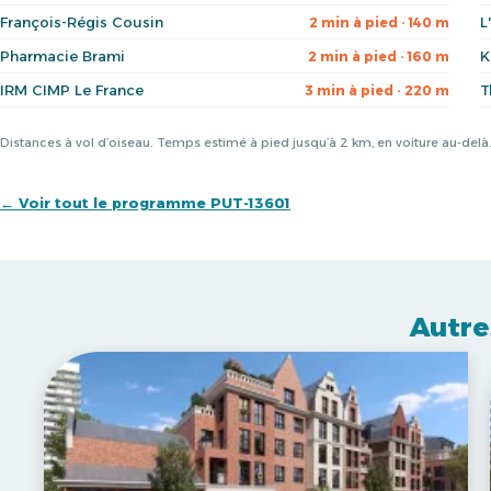
François-Régis Cousin
L
2 min à pied · 140 m
Pharmacie Brami
K
2 min à pied · 160 m
IRM CIMP Le France
T
3 min à pied · 220 m
Distances à vol d’oiseau. Temps estimé à pied jusqu’à 2 km, en voiture au-del
← Voir tout le programme PUT-13601
Autre