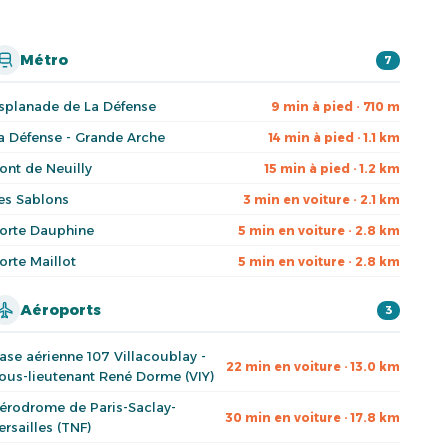
Métro
7
splanade de La Défense
9 min à pied · 710 m
a Défense - Grande Arche
14 min à pied · 1.1 km
ont de Neuilly
15 min à pied · 1.2 km
es Sablons
3 min en voiture · 2.1 km
orte Dauphine
5 min en voiture · 2.8 km
orte Maillot
5 min en voiture · 2.8 km
Aéroports
3
ase aérienne 107 Villacoublay -
22 min en voiture · 13.0 km
ous-lieutenant René Dorme (VIY)
érodrome de Paris-Saclay-
30 min en voiture · 17.8 km
ersailles (TNF)