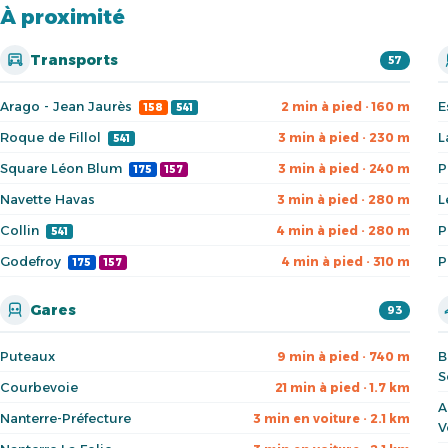
À proximité
Transports
57
Arago - Jean Jaurès
E
2 min à pied · 160 m
158
541
Roque de Fillol
L
3 min à pied · 230 m
541
Square Léon Blum
P
3 min à pied · 240 m
175
157
Navette Havas
L
3 min à pied · 280 m
Collin
P
4 min à pied · 280 m
541
Godefroy
P
4 min à pied · 310 m
175
157
Gares
93
Puteaux
B
9 min à pied · 740 m
S
Courbevoie
21 min à pied · 1.7 km
A
Nanterre-Préfecture
3 min en voiture · 2.1 km
V