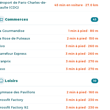
éroport de Paris-Charles-de-
45 min en voiture · 27.0 km
aulle (CDG)
Commerces
43
a Gourmandise
1 min à pied · 80 m
a Rose de Puteaux
2 min à pied · 150 m
ivo
3 min à pied · 260 m
arrefour Express
3 min à pied · 260 m
ranprix
3 min à pied · 270 m
sso
3 min à pied · 270 m
Loisirs
10
ymnase des Pavillons
2 min à pied · 160 m
rossfit Factory
3 min à pied · 230 m
rossfit Factory 92
3 min à pied · 230 m