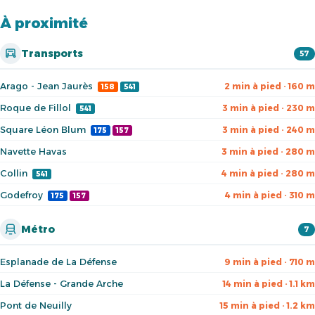
À proximité
Transports
57
Arago - Jean Jaurès
2 min à pied · 160 m
158
541
Roque de Fillol
3 min à pied · 230 m
541
Square Léon Blum
3 min à pied · 240 m
175
157
Navette Havas
3 min à pied · 280 m
Collin
4 min à pied · 280 m
541
Godefroy
4 min à pied · 310 m
175
157
Métro
7
Esplanade de La Défense
9 min à pied · 710 m
La Défense - Grande Arche
14 min à pied · 1.1 km
Pont de Neuilly
15 min à pied · 1.2 km