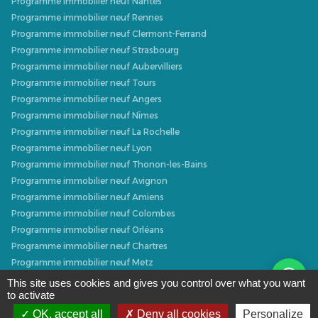
Programme immobilier neuf Nantes
Programme immobilier neuf Rennes
Programme immobilier neuf Clermont-Ferrand
Programme immobilier neuf Strasbourg
Programme immobilier neuf Aubervilliers
Programme immobilier neuf Tours
Programme immobilier neuf Angers
Programme immobilier neuf Nîmes
Programme immobilier neuf La Rochelle
Programme immobilier neuf Lyon
Programme immobilier neuf Thonon-les-Bains
Programme immobilier neuf Avignon
Programme immobilier neuf Amiens
Programme immobilier neuf Colombes
Programme immobilier neuf Orléans
Programme immobilier neuf Chartres
Programme immobilier neuf Metz
Programme immobilier neuf Caen
This site uses cookies and gives you control over what you want
to activate
Programme immobilier neuf Dijon
Programme immobilier neuf Villeurbanne
OK, accept all
Deny all cookies
Personalize