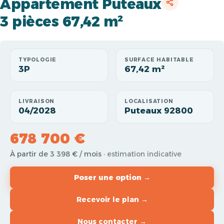
Appartement Puteaux
3 pièces 67,42 m²
TYPOLOGIE
SURFACE HABITABLE
3P
67,42 m²
LIVRAISON
LOCALISATION
04/2028
Puteaux 92800
678 700 €
À partir de 3 398 € / mois
· estimation indicative
Poser une option →
Recevoir le plan →
Nous contacter →