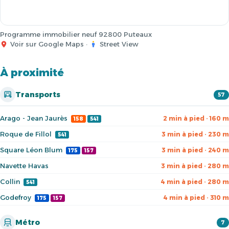
Programme immobilier neuf 92800 Puteaux
Voir sur Google Maps
·
Street View
À proximité
Transports
57
Arago - Jean Jaurès
2 min à pied · 160 m
158
541
Roque de Fillol
3 min à pied · 230 m
541
Square Léon Blum
3 min à pied · 240 m
175
157
Navette Havas
3 min à pied · 280 m
Collin
4 min à pied · 280 m
541
Godefroy
4 min à pied · 310 m
175
157
Métro
7