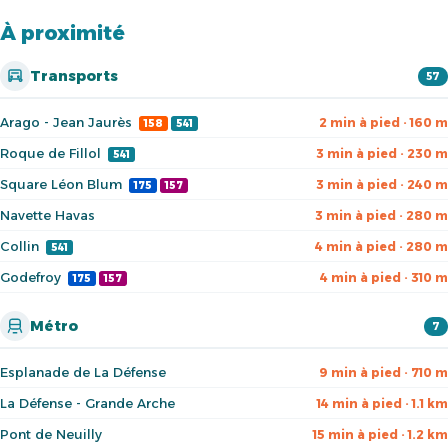
À proximité
Transports
57
Arago - Jean Jaurès
2 min à pied · 160 m
158
541
Roque de Fillol
3 min à pied · 230 m
541
Square Léon Blum
3 min à pied · 240 m
175
157
Navette Havas
3 min à pied · 280 m
Collin
4 min à pied · 280 m
541
Godefroy
4 min à pied · 310 m
175
157
Métro
7
Esplanade de La Défense
9 min à pied · 710 m
La Défense - Grande Arche
14 min à pied · 1.1 km
Pont de Neuilly
15 min à pied · 1.2 km