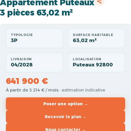
Appartement Puteaux
3 pièces 63,02 m²
TYPOLOGIE
SURFACE HABITABLE
3P
63,02 m²
LIVRAISON
LOCALISATION
04/2028
Puteaux 92800
641 900 €
À partir de 3 214 € / mois
· estimation indicative
Poser une option →
Recevoir le plan →
Nous contacter →