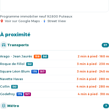
Programme immobilier neuf 92800 Puteaux
Voir sur Google Maps
·
Street View
À proximité
Transports
57
Arago - Jean Jaurès
2 min à pied · 160 m
158
541
Roque de Fillol
3 min à pied · 230 m
541
Square Léon Blum
3 min à pied · 240 m
175
157
Navette Havas
3 min à pied · 280 m
Collin
4 min à pied · 280 m
541
Godefroy
4 min à pied · 310 m
175
157
Métro
7