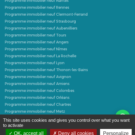
Programme immobilier neuf Nantes
Programme immobilier neuf Rennes
Programme immobilier neuf Clermont-Ferrand
Programme immobilier neuf Strasbourg
Programme immobilier neuf Aubervilliers
Programme immobilier neuf Tours
Programme immobilier neuf Angers
Programme immobilier neuf Nîmes
Programme immobilier neuf La Rochelle
Programme immobilier neuf Lyon
Programme immobilier neuf Thonon-les-Bains
Programme immobilier neuf Avignon
Programme immobilier neuf Amiens
Programme immobilier neuf Colombes
Programme immobilier neuf Orléans
Programme immobilier neuf Chartres
Programme immobilier neuf Metz
Programme immobilier neuf Caen
This site uses cookies and gives you control over what you want
to activate
Programme immobilier neuf Dijon
Programme immobilier neuf Villeurbanne
OK, accept all
Deny all cookies
Personalize