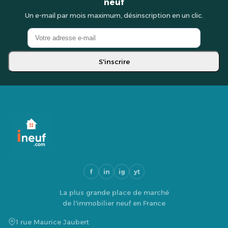
neuf
Un e-mail par mois maximum, désinscription en un clic.
S'inscrire
f
in
ig
yt
La plus grande place de marché
de l'immobilier neuf en France
1 rue Maurice Jaubert