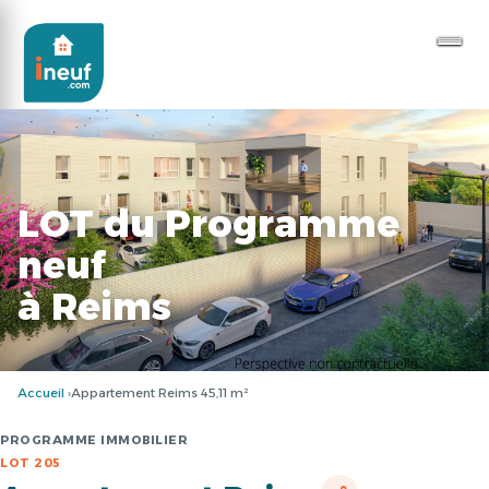
LOT du Programme
neuf
à Reims
Accueil
Appartement Reims 45,11 m²
PROGRAMME IMMOBILIER
LOT 205