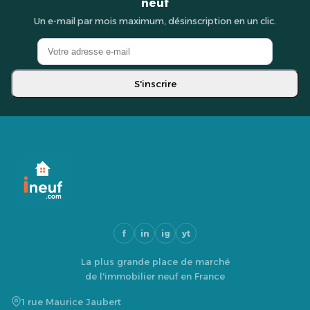
neuf
Un e-mail par mois maximum, désinscription en un clic.
S'inscrire
f
in
ig
yt
La plus grande place de marché
de l'immobilier neuf en France
1 rue Maurice Jaubert