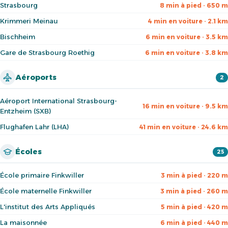
Strasbourg
8 min à pied · 650 m
Krimmeri Meinau
4 min en voiture · 2.1 km
Bischheim
6 min en voiture · 3.5 km
Gare de Strasbourg Roethig
6 min en voiture · 3.8 km
Aéroports
2
Aéroport International Strasbourg-
16 min en voiture · 9.5 km
Entzheim (SXB)
Flughafen Lahr (LHA)
41 min en voiture · 24.6 km
Écoles
25
École primaire Finkwiller
3 min à pied · 220 m
École maternelle Finkwiller
3 min à pied · 260 m
L'institut des Arts Appliqués
5 min à pied · 420 m
La maisonnée
6 min à pied · 440 m