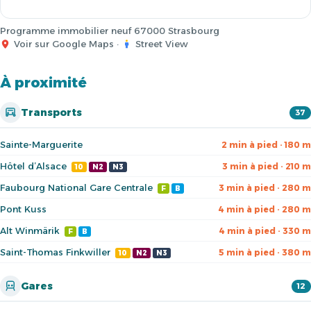
Programme immobilier neuf 67000 Strasbourg
Voir sur Google Maps
·
Street View
À proximité
Transports
37
Sainte-Marguerite
2 min à pied · 180 m
Hôtel d’Alsace
3 min à pied · 210 m
10
N2
N3
Faubourg National Gare Centrale
3 min à pied · 280 m
F
B
Pont Kuss
4 min à pied · 280 m
Alt Winmärik
4 min à pied · 330 m
F
B
Saint-Thomas Finkwiller
5 min à pied · 380 m
10
N2
N3
Gares
12