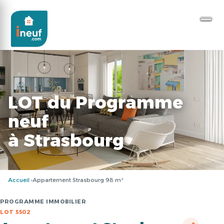
LOT du Programme
neuf
à Strasbourg
Accueil
Appartement Strasbourg 98 m²
PROGRAMME IMMOBILIER
LOT 5502