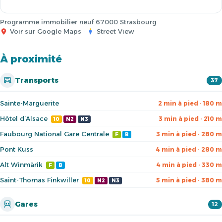
Programme immobilier neuf 67000 Strasbourg
Voir sur Google Maps
·
Street View
À proximité
Transports
37
Sainte-Marguerite
2 min à pied · 180 m
Hôtel d’Alsace
3 min à pied · 210 m
10
N2
N3
Faubourg National Gare Centrale
3 min à pied · 280 m
F
B
Pont Kuss
4 min à pied · 280 m
Alt Winmärik
4 min à pied · 330 m
F
B
Saint-Thomas Finkwiller
5 min à pied · 380 m
10
N2
N3
Gares
12