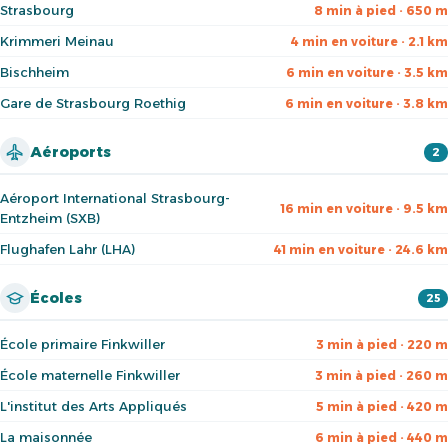
Strasbourg
8 min à pied · 650 m
Krimmeri Meinau
4 min en voiture · 2.1 km
Bischheim
6 min en voiture · 3.5 km
Gare de Strasbourg Roethig
6 min en voiture · 3.8 km
Aéroports
2
Aéroport International Strasbourg-
16 min en voiture · 9.5 km
Entzheim (SXB)
Flughafen Lahr (LHA)
41 min en voiture · 24.6 km
Écoles
25
École primaire Finkwiller
3 min à pied · 220 m
École maternelle Finkwiller
3 min à pied · 260 m
L'institut des Arts Appliqués
5 min à pied · 420 m
La maisonnée
6 min à pied · 440 m