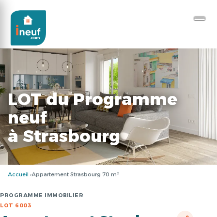
LOT du Programme
neuf
à Strasbourg
Accueil
Appartement Strasbourg 70 m²
PROGRAMME IMMOBILIER
LOT 6003