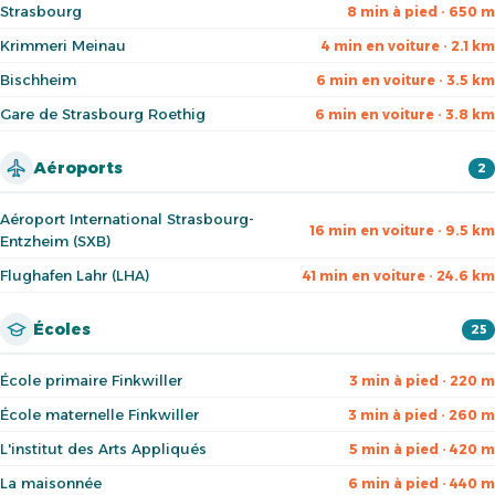
Strasbourg
8 min à pied · 650 m
Krimmeri Meinau
4 min en voiture · 2.1 km
Bischheim
6 min en voiture · 3.5 km
Gare de Strasbourg Roethig
6 min en voiture · 3.8 km
Aéroports
2
Aéroport International Strasbourg-
16 min en voiture · 9.5 km
Entzheim (SXB)
Flughafen Lahr (LHA)
41 min en voiture · 24.6 km
Écoles
25
École primaire Finkwiller
3 min à pied · 220 m
École maternelle Finkwiller
3 min à pied · 260 m
L'institut des Arts Appliqués
5 min à pied · 420 m
La maisonnée
6 min à pied · 440 m