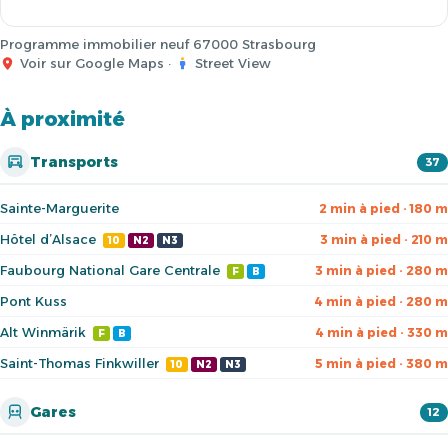
Programme immobilier neuf 67000 Strasbourg
Voir sur Google Maps
·
Street View
À proximité
Transports
37
Sainte-Marguerite
2 min à pied · 180 m
Hôtel d’Alsace
3 min à pied · 210 m
10
N2
N3
Faubourg National Gare Centrale
3 min à pied · 280 m
F
B
Pont Kuss
4 min à pied · 280 m
Alt Winmärik
4 min à pied · 330 m
F
B
Saint-Thomas Finkwiller
5 min à pied · 380 m
10
N2
N3
Gares
12