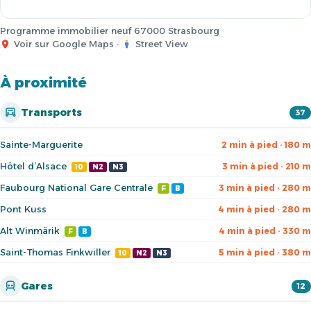
Programme immobilier neuf 67000 Strasbourg
Voir sur Google Maps
·
Street View
À proximité
Transports
37
Sainte-Marguerite
2 min à pied · 180 m
Hôtel d’Alsace
3 min à pied · 210 m
10
N2
N3
Faubourg National Gare Centrale
3 min à pied · 280 m
F
B
Pont Kuss
4 min à pied · 280 m
Alt Winmärik
4 min à pied · 330 m
F
B
Saint-Thomas Finkwiller
5 min à pied · 380 m
10
N2
N3
Gares
12