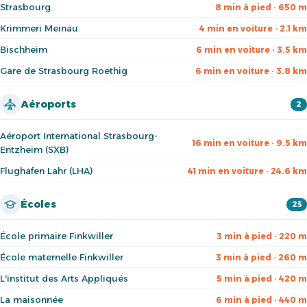
Strasbourg
8 min à pied · 650 m
Krimmeri Meinau
4 min en voiture · 2.1 km
Bischheim
6 min en voiture · 3.5 km
Gare de Strasbourg Roethig
6 min en voiture · 3.8 km
Aéroports
2
Aéroport International Strasbourg-
16 min en voiture · 9.5 km
Entzheim (SXB)
Flughafen Lahr (LHA)
41 min en voiture · 24.6 km
Écoles
25
École primaire Finkwiller
3 min à pied · 220 m
École maternelle Finkwiller
3 min à pied · 260 m
L'institut des Arts Appliqués
5 min à pied · 420 m
La maisonnée
6 min à pied · 440 m