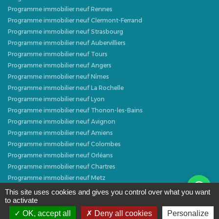
Programme immobilier neuf Rennes
Programme immobilier neuf Clermont-Ferrand
Programme immobilier neuf Strasbourg
Programme immobilier neuf Aubervilliers
Programme immobilier neuf Tours
Programme immobilier neuf Angers
Programme immobilier neuf Nîmes
Programme immobilier neuf La Rochelle
Programme immobilier neuf Lyon
Programme immobilier neuf Thonon-les-Bains
Programme immobilier neuf Avignon
Programme immobilier neuf Amiens
Programme immobilier neuf Colombes
Programme immobilier neuf Orléans
Programme immobilier neuf Chartres
Programme immobilier neuf Metz
Programme immobilier neuf Caen
This site uses cookies and gives you control over what you want
to activate
Programme immobilier neuf Dijon
Programme immobilier neuf Villeurbanne
OK, accept all
Deny all cookies
Personalize