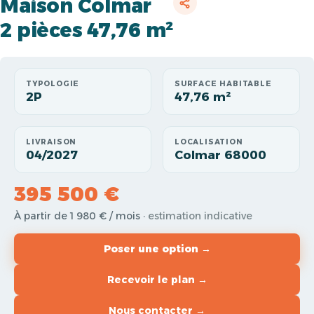
Maison Colmar
2 pièces 47,76 m²
TYPOLOGIE
SURFACE HABITABLE
2P
47,76 m²
LIVRAISON
LOCALISATION
04/2027
Colmar 68000
395 500 €
À partir de 1 980 € / mois
· estimation indicative
Poser une option →
Recevoir le plan →
Nous contacter →