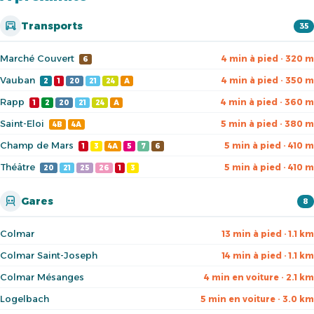
Transports
35
Marché Couvert
4 min à pied · 320 m
6
Vauban
4 min à pied · 350 m
2
1
20
21
24
A
Rapp
4 min à pied · 360 m
1
2
20
21
24
A
Saint-Eloi
5 min à pied · 380 m
4B
4A
Champ de Mars
5 min à pied · 410 m
1
3
4A
5
7
6
Théâtre
5 min à pied · 410 m
20
21
25
26
1
3
Gares
8
Colmar
13 min à pied · 1.1 km
Colmar Saint-Joseph
14 min à pied · 1.1 km
Colmar Mésanges
4 min en voiture · 2.1 km
Logelbach
5 min en voiture · 3.0 km