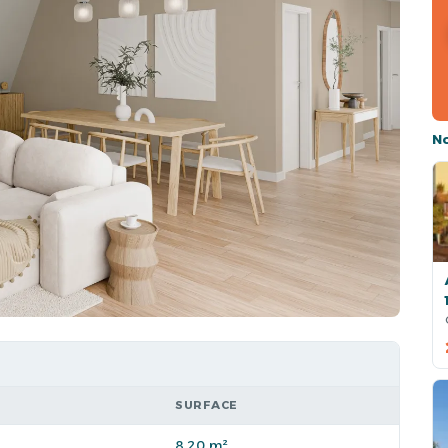
N
SURFACE
8,20 m²