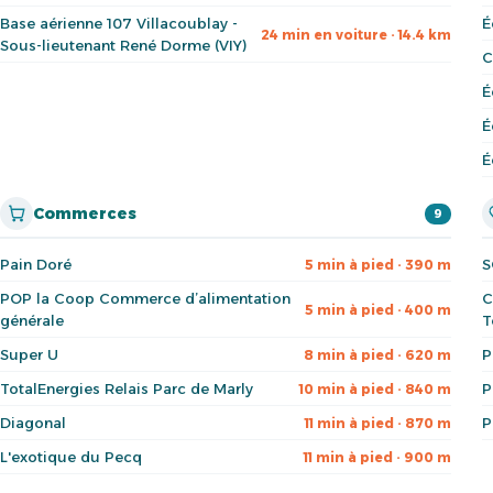
Base aérienne 107 Villacoublay -
É
24 min en voiture · 14.4 km
Sous-lieutenant René Dorme (VIY)
C
É
É
É
Commerces
9
Pain Doré
S
5 min à pied · 390 m
POP la Coop Commerce d’alimentation
C
5 min à pied · 400 m
générale
T
Super U
P
8 min à pied · 620 m
TotalEnergies Relais Parc de Marly
P
10 min à pied · 840 m
Diagonal
P
11 min à pied · 870 m
L'exotique du Pecq
11 min à pied · 900 m