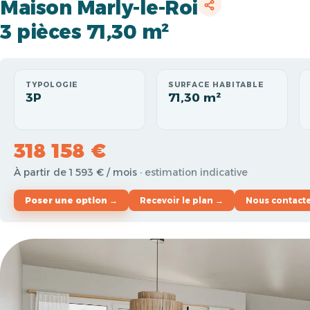
Maison Marly-le-Roi
3 pièces 71,30 m²
TYPOLOGIE
SURFACE HABITABLE
3P
71,30 m²
318 158 €
À partir de 1 593 € / mois
· estimation indicative
Poser une option →
Recevoir le plan →
Nous contact