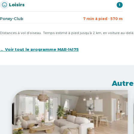
Loisirs
1
Poney-Club
7 min à pied · 570 m
Distances à vol d’oiseau. Temps estimé à pied jusqu’à 2 km, en voiture au-del
← Voir tout le programme MAR-14175
Autre