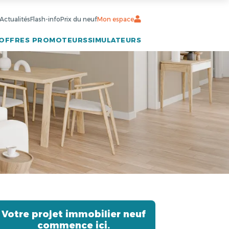
Actualités
Flash-info
Prix du neuf
Mon espace
OFFRES PROMOTEURS
SIMULATEURS
Votre projet immobilier neuf
commence ici.