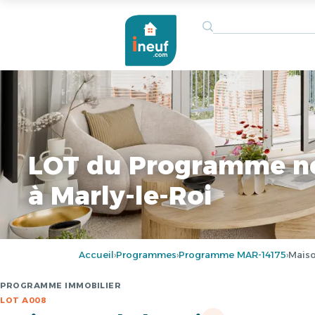
LOT du Programme n
à Marly-le-Roi
Accueil
Programmes
Programme MAR-14175
Maiso
›
›
›
PROGRAMME IMMOBILIER
LOT A008