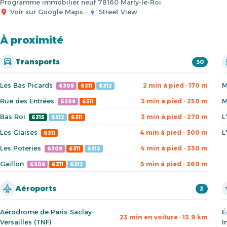
Programme immobilier neuf 78160 Marly-le-Roi
Voir sur Google Maps
·
Street View
À proximité
Transports
30
Les Bas Picards
M
2 min à pied · 170 m
6309
6311
6312
Rue des Entrées
M
3 min à pied · 250 m
6309
6311
Bas Roi
L
3 min à pied · 270 m
6315
6312
6311
Les Glaises
L
4 min à pied · 300 m
6311
Les Poteries
4 min à pied · 330 m
6309
6311
6312
Gaillon
5 min à pied · 360 m
6309
6311
6312
Aéroports
2
Aérodrome de Paris-Saclay-
É
23 min en voiture · 13.9 km
Versailles (TNF)
I