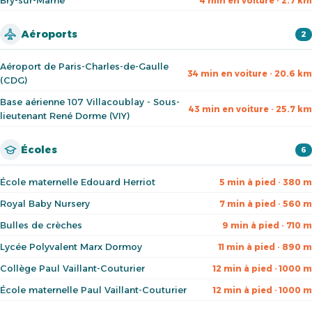
Bry-sur-Marne
4 min en voiture · 2.7 km
Aéroports
2
Aéroport de Paris-Charles-de-Gaulle
34 min en voiture · 20.6 km
(CDG)
Base aérienne 107 Villacoublay - Sous-
43 min en voiture · 25.7 km
lieutenant René Dorme (VIY)
Écoles
6
École maternelle Edouard Herriot
5 min à pied · 380 m
Royal Baby Nursery
7 min à pied · 560 m
Bulles de crèches
9 min à pied · 710 m
Lycée Polyvalent Marx Dormoy
11 min à pied · 890 m
Collège Paul Vaillant-Couturier
12 min à pied · 1000 m
École maternelle Paul Vaillant-Couturier
12 min à pied · 1000 m