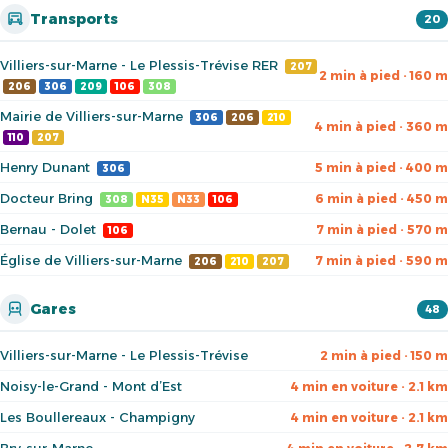
Transports
20
Villiers-sur-Marne - Le Plessis-Trévise RER
207
2 min à pied · 160 m
206
306
209
106
308
Mairie de Villiers-sur-Marne
306
206
210
4 min à pied · 360 m
110
207
Henry Dunant
5 min à pied · 400 m
306
Docteur Bring
6 min à pied · 450 m
308
N35
N33
106
Bernau - Dolet
7 min à pied · 570 m
106
Église de Villiers-sur-Marne
7 min à pied · 590 m
206
210
207
Gares
48
Villiers-sur-Marne - Le Plessis-Trévise
2 min à pied · 150 m
Noisy-le-Grand - Mont d’Est
4 min en voiture · 2.1 km
Les Boullereaux - Champigny
4 min en voiture · 2.1 km