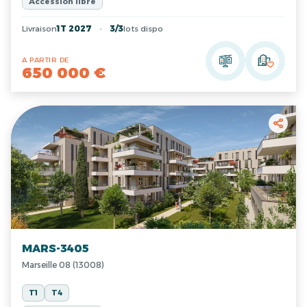
Accession libre
Livraison
1T 2027
3/3
lots dispo
A PARTIR DE
650 000 €
MARS-3405
Marseille 08 (13008)
T1
T4