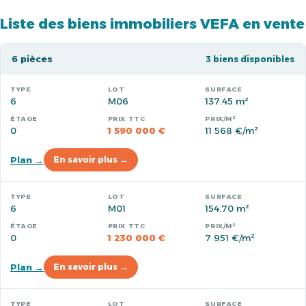
Liste des biens immobiliers VEFA en vente
6 pièces
3 biens disponibles
6
M06
137.45 m²
0
1 590 000 €
11 568 €/m²
Plan →
En savoir plus →
6
M01
154.70 m²
0
1 230 000 €
7 951 €/m²
Plan →
En savoir plus →