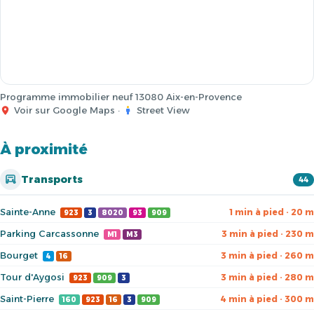
Programme immobilier neuf 13080 Aix-en-Provence
Voir sur Google Maps
·
Street View
À proximité
Transports
44
Sainte-Anne
1 min à pied · 20 m
923
3
8020
93
909
Parking Carcassonne
3 min à pied · 230 m
M1
M3
Bourget
3 min à pied · 260 m
4
16
Tour d'Aygosi
3 min à pied · 280 m
923
909
3
Saint-Pierre
4 min à pied · 300 m
160
923
16
3
909