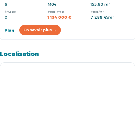
6
M04
155.60 m²
0
1 134 000 €
7 288 €/m²
Plan →
En savoir plus →
Localisation