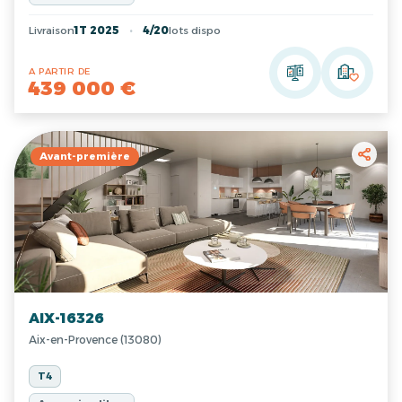
Livraison
1T 2025
4/20
lots dispo
A PARTIR DE
439 000 €
Avant-première
AIX-16326
Aix-en-Provence (13080)
T4