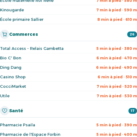
École maternelle Roi René
7 min à pied · 580 m
Kinougarde
7 min à pied · 590 m
École primaire Sallier
8 min à pied · 610 m
Commerces
26
Total Access - Relais Gambetta
5 min à pied · 380 m
Bio C' Bon
6 min à pied · 470 m
Ding Dang
6 min à pied · 490 m
Casino Shop
6 min à pied · 510 m
CocciMarket
7 min à pied · 520 m
Utile
7 min à pied · 530 m
Santé
17
Pharmacie Psaila
5 min à pied · 390 m
Pharmacie de l'Espace Forbin
5 min à pied · 400 m