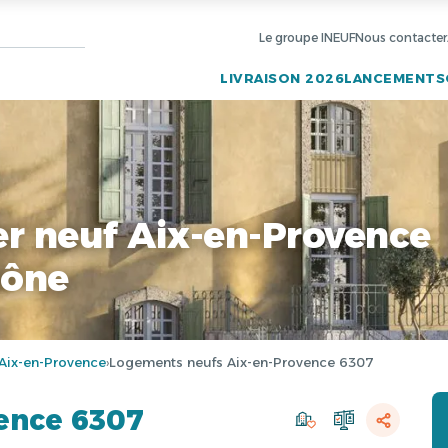
Le groupe INEUF
Nous contacter
LIVRAISON 2026
LANCEMENTS
r neuf Aix-en-Provence
hône
Aix-en-Provence
Logements neufs Aix-en-Provence 6307
›
ence 6307