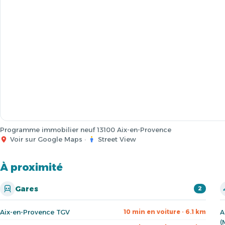
Programme immobilier neuf 13100 Aix-en-Provence
Voir sur Google Maps
·
Street View
À proximité
Gares
2
Aix-en-Provence TGV
A
10 min en voiture · 6.1 km
(