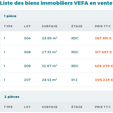
Liste des biens immobiliers VEFA en vente
1 pièce
TYPE
LOT
SURFACE
ÉTAGE
PRIX TTC
1
004
28.89 m²
RDC
367 851 €
1
008
27.33 m²
RDC
317 697 €
1
009
32.87 m²
RDC
408 079 
1
207
28.43 m²
R+2
306 228 
2 pièces
TYPE
LOT
SURFACE
ÉTAGE
PRIX TTC