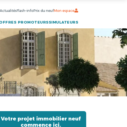
Actualités
Flash-info
Prix du neuf
Mon espace
OFFRES PROMOTEURS
SIMULATEURS
Votre projet immobilier neuf
commence ici.