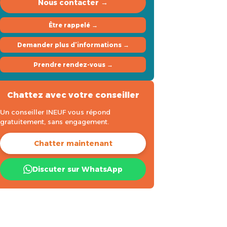
Nous contacter →
Être rappelé →
Demander plus d’informations →
Prendre rendez-vous →
Chattez avec votre conseiller
Un conseiller INEUF vous répond
gratuitement, sans engagement.
Chatter maintenant
Discuter sur WhatsApp