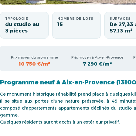
TYPOLOGIE
NOMBRE DE LOTS
SURFACES
du studio au
15
De 27,33 
3 pièces
57,13 m²
Prix moyen du programme
Prix moyen à Aix-en-Provence
P
10 750 €/m²
7 290 €/m²
Programme neuf à Aix-en-Provence (13100
Ce monument historique réhabilité prend place à quelques kil
Il se situe aux portes d'une nature préservée, à 45 minut
composé d'appartements appartements déclinés du studio au 
gamme.
Quelques résidents auront accès à un extérieur privatif.