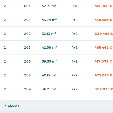
2
003
42.71 m²
RDC
517 060 €
2
201
43.24 m²
R+2
449 456 €
2
202
32.13 m²
R+2
320 469 €
2
205
42.59 m²
R+2
485 462 €
2
206
39.33 m²
R+2
417 079 €
2
208
40.19 m²
R+2
425 825 €
2
209
36.71 m²
R+2
397 035 €
3 pièces