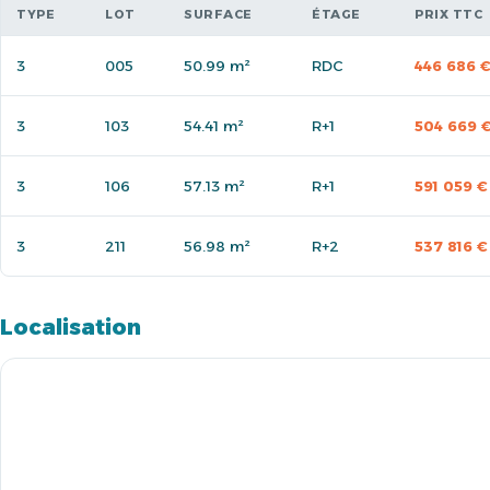
TYPE
LOT
SURFACE
ÉTAGE
PRIX TTC
3
005
50.99 m²
RDC
446 686 
3
103
54.41 m²
R+1
504 669 
3
106
57.13 m²
R+1
591 059 €
3
211
56.98 m²
R+2
537 816 €
Localisation