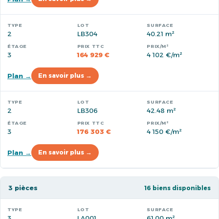
2
LB304
40.21 m²
3
164 929 €
4 102 €/m²
Plan →
En savoir plus →
2
LB306
42.48 m²
3
176 303 €
4 150 €/m²
Plan →
En savoir plus →
3 pièces
16 biens disponibles
3
LA001
61.00 m²