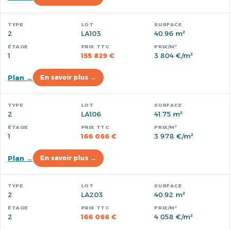
2
LA103
40.96 m²
1
155 829 €
3 804 €/m²
Plan →
En savoir plus →
2
LA106
41.75 m²
1
166 066 €
3 978 €/m²
Plan →
En savoir plus →
2
LA203
40.92 m²
2
166 066 €
4 058 €/m²