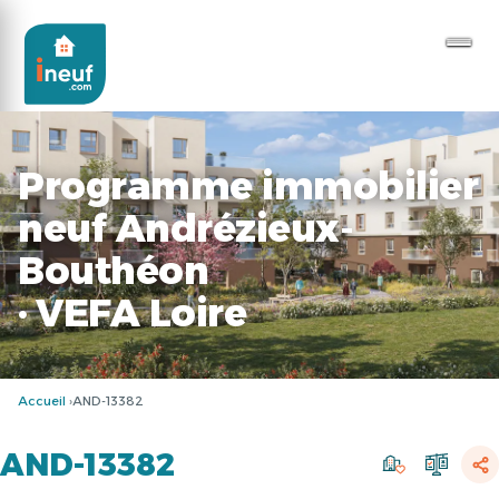
Programme immobilier
neuf Andrézieux-
Bouthéon
· VEFA Loire
Accueil
AND-13382
AND-13382