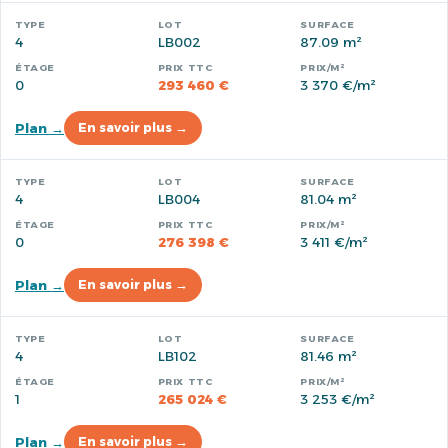
4
LB002
87.09 m²
0
293 460 €
3 370 €/m²
Plan →
En savoir plus →
4
LB004
81.04 m²
0
276 398 €
3 411 €/m²
Plan →
En savoir plus →
4
LB102
81.46 m²
1
265 024 €
3 253 €/m²
Plan →
En savoir plus →