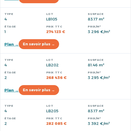
4
LB105
83.17 m²
1
274 123 €
3 296 €/m²
Plan →
En savoir plus →
4
LB202
81.46 m²
2
268 436 €
3 295 €/m²
Plan →
En savoir plus →
4
LB205
83.17 m²
2
282 085 €
3 392 €/m²