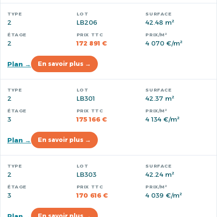
2
LB206
42.48 m²
2
172 891 €
4 070 €/m²
Plan →
En savoir plus →
2
LB301
42.37 m²
3
175 166 €
4 134 €/m²
Plan →
En savoir plus →
2
LB303
42.24 m²
3
170 616 €
4 039 €/m²
Plan →
En savoir plus →