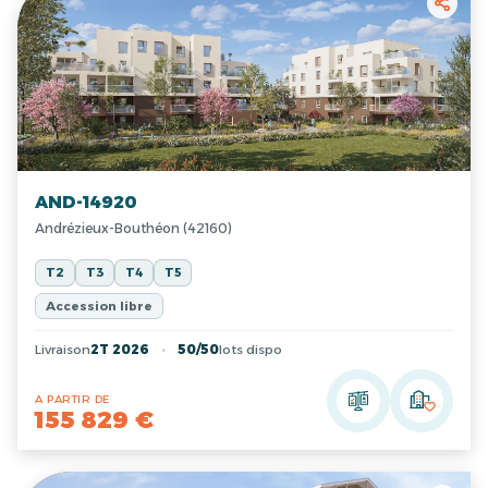
AND-14920
Andrézieux-Bouthéon (42160)
T2
T3
T4
T5
Accession libre
Livraison
2T 2026
50/50
lots dispo
A PARTIR DE
155 829 €