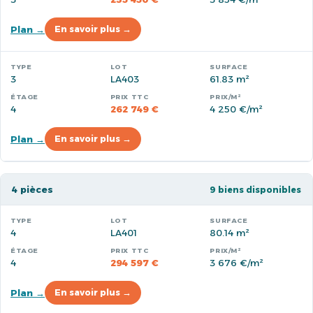
Plan →
En savoir plus →
3
LA403
61.83 m²
4
262 749 €
4 250 €/m²
Plan →
En savoir plus →
4 pièces
9 biens disponibles
4
LA401
80.14 m²
4
294 597 €
3 676 €/m²
Plan →
En savoir plus →