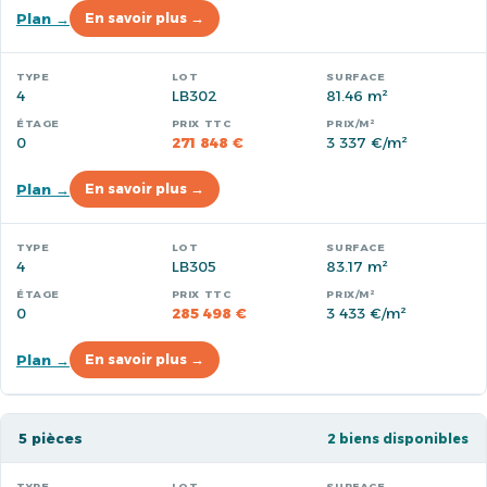
Plan →
En savoir plus →
4
LB302
81.46 m²
0
271 848 €
3 337 €/m²
Plan →
En savoir plus →
4
LB305
83.17 m²
0
285 498 €
3 433 €/m²
Plan →
En savoir plus →
5 pièces
2 biens disponibles