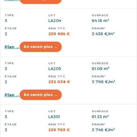
3
LA204
64.18 m²
2
220 664 €
3 438 €/m²
Plan →
En savoir plus →
3
LA205
61.09 m²
2
232 038 €
3 798 €/m²
Plan →
En savoir plus →
3
LA301
61.33 m²
3
229 763 €
3 746 €/m²