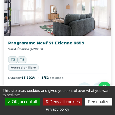
Programme Neuf St-Etienne 6659
Saint-Étienne (42000)
T3
T5
Accession libre
Livraison
4T 2024
3/32
lots dispo
A PARTIR DE
This site uses cookies and gives you control over what you want
192 114 €
to activate
OK, accept all
Deny all cookies
Personalize
Privacy policy