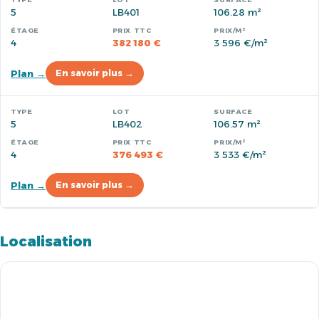
5
LB401
106.28 m²
4
382 180 €
3 596 €/m²
Plan →
En savoir plus →
5
LB402
106.57 m²
4
376 493 €
3 533 €/m²
Plan →
En savoir plus →
Localisation