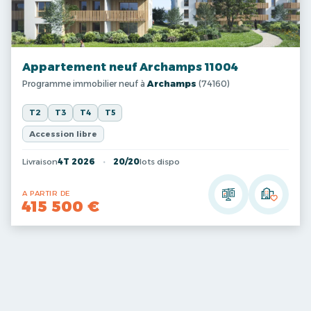
Appartement neuf Archamps 11004
Programme immobilier neuf à
Archamps
(74160)
T2
T3
T4
T5
Accession libre
Livraison
4T 2026
20/20
lots dispo
A PARTIR DE
415 500 €