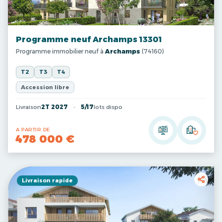
Programme neuf Archamps 13301
Programme immobilier neuf à
Archamps
(74160)
T2
T3
T4
Accession libre
Livraison
2T 2027
5/17
lots dispo
A PARTIR DE
478 000 €
Livraison rapide