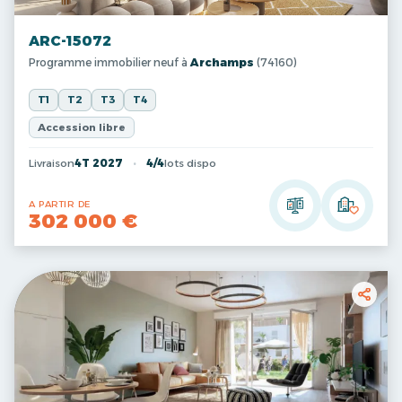
ARC-15072
Programme immobilier neuf à
Archamps
(74160)
T1
T2
T3
T4
Accession libre
Livraison
4T 2027
4/4
lots dispo
A PARTIR DE
302 000 €