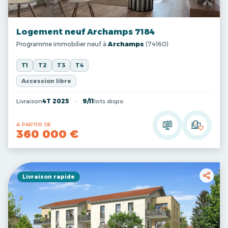
Logement neuf Archamps 7184
Programme immobilier neuf à
Archamps
(74160)
T1
T2
T3
T4
Accession libre
Livraison
4T 2025
9/11
lots dispo
A PARTIR DE
360 000 €
Livraison rapide