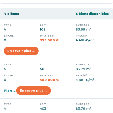
4 pièces
5 biens disponibles
4
102
83.69 m²
0
375 000 €
4 481 €/m²
En savoir plus →
4
401
83.79 m²
0
409 000 €
4 881 €/m²
Plan →
En savoir plus →
4
403
83.79 m²