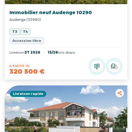
Immobilier neuf Audenge 10290
Audenge (33980)
T3
T4
Accession libre
Livraison
3T 2026
15/26
lots dispo
A PARTIR DE
320 500 €
Livraison rapide