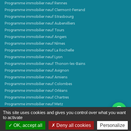
Programme immobilier neuf Rennes
Programme immobilier neuf Clermont-Ferrand
Programme immobilier neuf Strasbourg
Programme immobilier neuf Aubervilliers
Programme immobilier neuf Tours
Programme immobilier neuf Angers
Programme immobilier neuf Nîmes
Programme immobilier neuf La Rochelle
Programme immobilier neuf Lyon
Programme immobilier neuf Thonon-les-Bains
Programme immobilier neuf Avignon
Programme immobilier neuf Amiens
Programme immobilier neuf Colombes
Programme immobilier neuf Orléans
Programme immobilier neuf Chartres
Programme immobilier neuf Metz
Programme immobilier neuf Caen
This site uses cookies and gives you control over what you want
to activate
Programme immobilier neuf Dijon
Programme immobilier neuf Villeurbanne
OK, accept all
Deny all cookies
Personalize
Programme immobilier neuf Narbonne