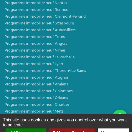
Programme immobilier neuf Nantes
Programme immobilier neuf Rennes
Programme immobilier neuf Clermont-Ferrand
Programme immobilier neuf Strasbourg
Programme immobilier neuf Aubervilliers
Programme immobilier neuf Tours
Programme immobilier neuf Angers
Programme immobilier neuf Nîmes
Programme immobilier neuf La Rochelle
Programme immobilier neuf Lyon
Programme immobilier neuf Thonon-les-Bains
Programme immobilier neuf Avignon
Programme immobilier neuf Amiens
Programme immobilier neuf Colombes
Programme immobilier neuf Orléans
Programme immobilier neuf Chartres
Programme immobilier neuf Metz
Programme immobilier neuf Caen
This site uses cookies and gives you control over what you want
to activate
Programme immobilier neuf Dijon
Programme immobilier neuf Villeurbanne