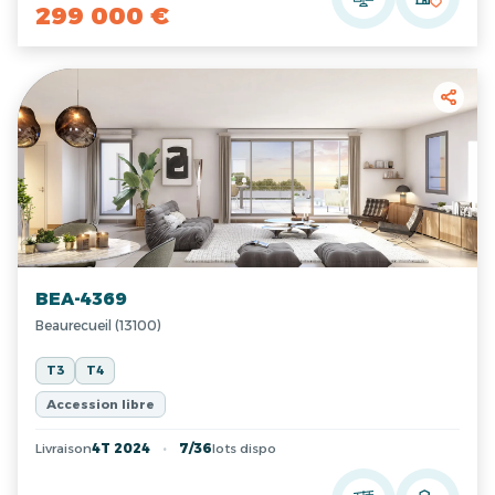
299 000 €
BEA-4369
Beaurecueil (13100)
T3
T4
Accession libre
Livraison
4T 2024
7/36
lots dispo