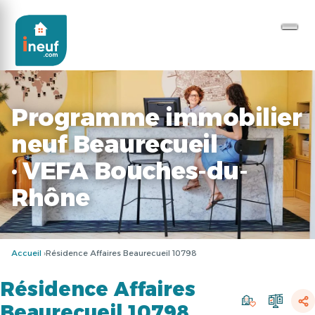
Programme immobilier
neuf Beaurecueil
· VEFA Bouches-du-
Rhône
Accueil
Résidence Affaires Beaurecueil 10798
Résidence Affaires
Beaurecueil 10798