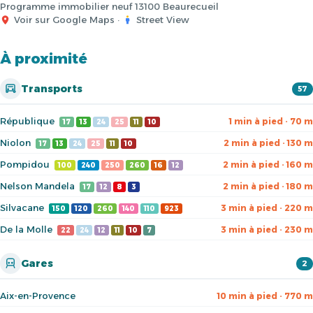
Programme immobilier neuf 13100 Beaurecueil
Voir sur Google Maps
·
Street View
À proximité
Transports
57
République
1 min à pied · 70 m
17
13
24
25
11
10
Niolon
2 min à pied · 130 m
17
13
24
25
11
10
Pompidou
2 min à pied · 160 m
100
240
250
260
16
12
Nelson Mandela
2 min à pied · 180 m
17
12
8
3
Silvacane
3 min à pied · 220 m
150
120
260
140
110
923
De la Molle
3 min à pied · 230 m
22
24
12
11
10
7
Gares
2
Aix-en-Provence
10 min à pied · 770 m