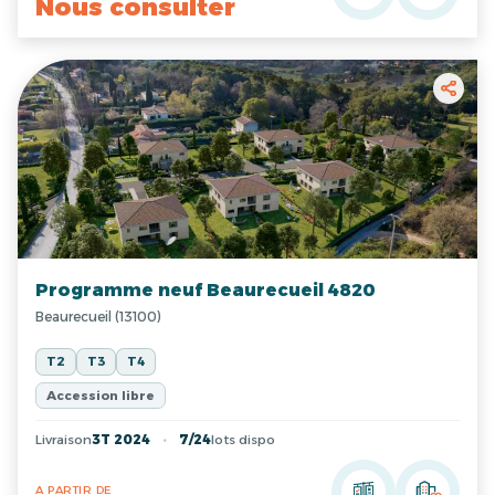
Nous consulter
Programme neuf Beaurecueil 4820
Beaurecueil (13100)
T2
T3
T4
Accession libre
Livraison
3T 2024
7/24
lots dispo
A PARTIR DE