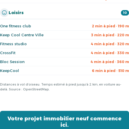
Loisirs
10
One fitness club
2 min à pied · 190 m
Keep Cool Centre Ville
3 min à pied · 220 m
Fitness studio
4 min à pied · 320 m
CrossFit
4 min à pied · 330 m
Bloc Session
4 min à pied · 360 m
KeepCool
6 min à pied · 510 m
Distances à vol d’oiseau. Temps estimé à pied jusqu’à 2 km, en voiture au-
delà. Source : OpenStreetMap.
Votre projet immobilier neuf commence
ici.