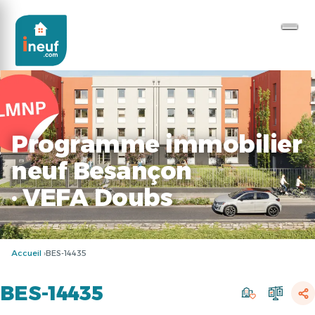
Programme immobilier
neuf Besançon
· VEFA Doubs
Accueil
BES-14435
BES-14435