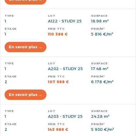
1
A122 - STUDY 25
18.98 m²
1
110 388 €
5 816 €/m²
En savoir plus →
1
A202 - STUDY 25
17.48 m²
2
107 988 €
6 178 €/m²
En savoir plus →
1
A203 - STUDY 25
24.28 m²
2
143 988 €
5 930 €/m²