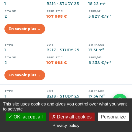
1
B214 - STUDY 25
18.22 m²
2
107 988 €
5 927 €/m²
En savoir plus →
1
B217 - STUDY 25
17.31 m²
2
107 988 €
6 238 €/m²
En savoir plus →
1
B218 - STUDY 25
17.34 m²
This site uses cookies and gives you control over what you want
to activate
2
107 988 €
6 228 €/m²
OK, accept all
Deny all cookies
Personalize
En savoir plus →
Privacy policy