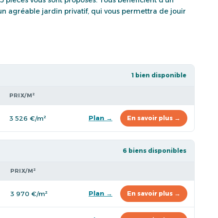
n agréable jardin privatif, qui vous permettra de jouir
1 bien disponible
PRIX/M²
Plan →
3 526 €/m²
En savoir plus →
6 biens disponibles
PRIX/M²
Plan →
3 970 €/m²
En savoir plus →