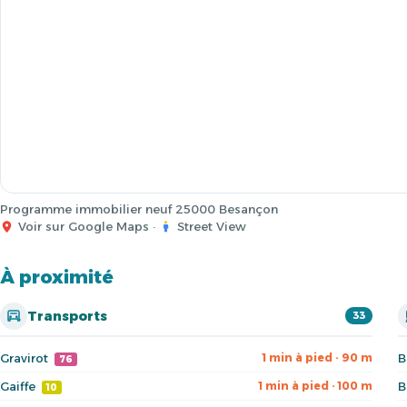
Programme immobilier neuf 25000 Besançon
Voir sur Google Maps
·
Street View
À proximité
Transports
33
Gravirot
B
1 min à pied · 90 m
76
Gaiffe
B
1 min à pied · 100 m
10