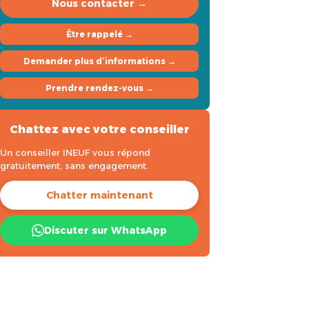
Nous contacter →
Être rappelé →
Demander plus d’informations →
Prendre rendez-vous →
Chattez avec votre conseiller
Un conseiller INEUF vous répond
gratuitement, sans engagement.
Chatter maintenant
Discuter sur WhatsApp