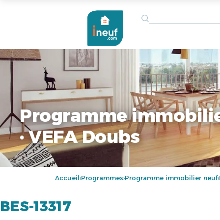
Programme immobilie
· VEFA Doubs
Accueil
Programmes
Programme immobilier neuf
›
›
›
BES-13317