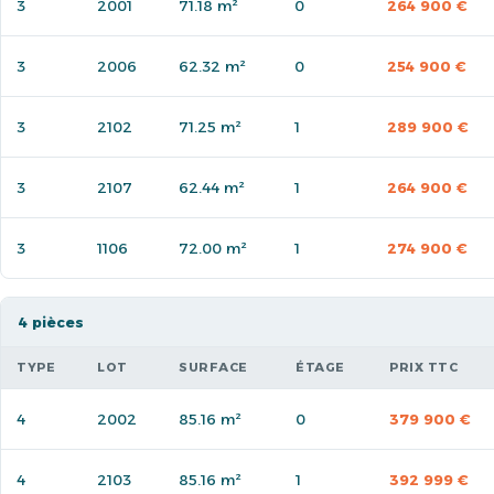
3
2001
71.18 m²
0
264 900 €
3
2006
62.32 m²
0
254 900 €
3
2102
71.25 m²
1
289 900 €
3
2107
62.44 m²
1
264 900 €
3
1106
72.00 m²
1
274 900 €
4 pièces
TYPE
LOT
SURFACE
ÉTAGE
PRIX TTC
4
2002
85.16 m²
0
379 900 €
4
2103
85.16 m²
1
392 999 €