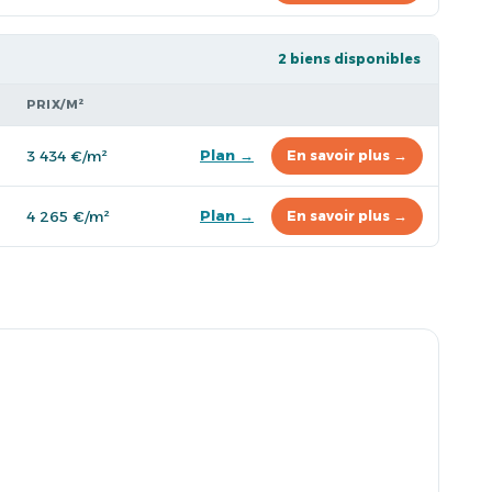
2 biens disponibles
PRIX/M²
Plan →
3 434 €/m²
En savoir plus →
Plan →
4 265 €/m²
En savoir plus →