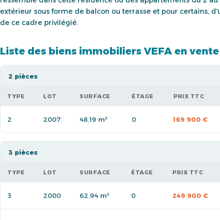
extérieur sous forme de balcon ou terrasse et pour certains, d'u
de ce cadre privilégié.
Liste des biens immobiliers VEFA en vente
2 pièces
TYPE
LOT
SURFACE
ÉTAGE
PRIX TTC
2
2007
48.19 m²
0
169 900 €
3 pièces
TYPE
LOT
SURFACE
ÉTAGE
PRIX TTC
3
2000
62.94 m²
0
249 900 €