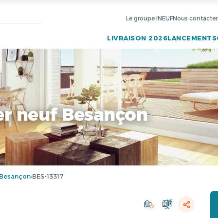
Le groupe INEUF
Nous contacter
LIVRAISON 2026
LANCEMENTS
r neuf Besançon
Besançon
BES-13317
›