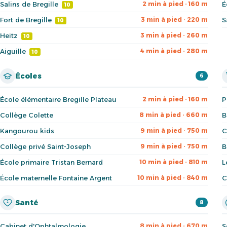
Salins de Bregille
É
2 min à pied · 160 m
10
Fort de Bregille
S
3 min à pied · 220 m
10
Heitz
3 min à pied · 260 m
10
Aiguille
4 min à pied · 280 m
10
Écoles
6
École élémentaire Bregille Plateau
P
2 min à pied · 160 m
Collège Colette
B
8 min à pied · 660 m
Kangourou kids
C
9 min à pied · 750 m
Collège privé Saint-Joseph
B
9 min à pied · 750 m
École primaire Tristan Bernard
L
10 min à pied · 810 m
École maternelle Fontaine Argent
C
10 min à pied · 840 m
Santé
8
Cabinet d'Ophtalmologie
S
8 min à pied · 670 m