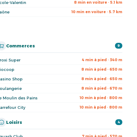
cole-Valentin
8 min en voiture · 5.1 km
aône
10 min en voiture · 5.7 km
Commerces
9
roxi Super
4 min à pied · 340 m
iocoop
8 min à pied · 650 m
asino Shop
8 min à pied · 650 m
oulangerie
8 min à pied · 670 m
e Moulin des Pains
10 min à pied · 800 m
arrefour City
10 min à pied · 800 m
Loisirs
4
quash Club
7 min à pied · 570 m