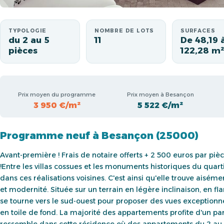
TYPOLOGIE
NOMBRE DE LOTS
SURFACES
du 2 au 5
11
De 48,19 
pièces
122,28 m²
Prix moyen du programme
Prix moyen à Besançon
3 950 €/m²
5 522 €/m²
Programme neuf à Besançon (25000)
Avant-première ! Frais de notaire offerts + 2 500 euros par piè
!Entre les villas cossues et les monuments historiques du quarti
dans ces réalisations voisines. C'est ainsi qu'elle trouve aisé
et modernité. Située sur un terrain en légère inclinaison, en f
se tourne vers le sud-ouest pour proposer des vues exceptionnel
en toile de fond. La majorité des appartements profite d'un pa
ressemble dans cette résidence où des appartements du 2 au 5