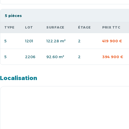
5 pièces
TYPE
LOT
SURFACE
ÉTAGE
PRIX TTC
5
1201
122.28 m²
2
419 900 €
5
2206
92.60 m²
2
394 900 €
Localisation