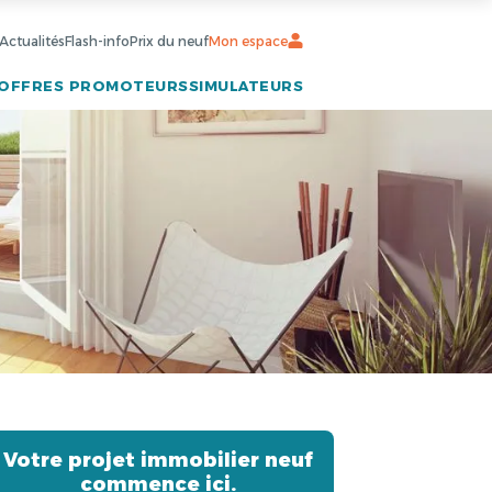
Actualités
Flash-info
Prix du neuf
Mon espace
OFFRES PROMOTEURS
SIMULATEURS
Votre projet immobilier neuf
commence ici.