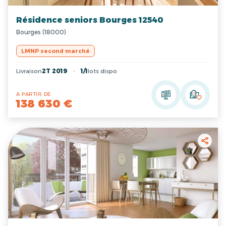
Résidence seniors Bourges 12540
Bourges (18000)
LMNP second marché
Livraison
2T 2019
1/1
lots dispo
A PARTIR DE
138 630 €