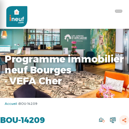
Programme immobilier
neuf Bourges
· VEFA Cher
Accueil
BOU-14209
BOU-14209