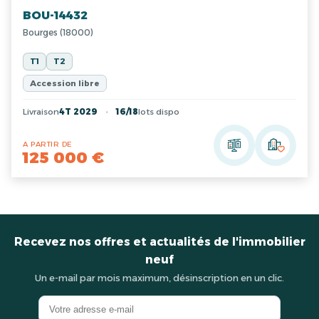
BOU-14432
Bourges (18000)
T1
T2
Accession libre
Livraison
4T 2029
16/18
lots dispo
A PARTIR DE
125 000 €
Recevez nos offres et actualités de l'immobilier
neuf
Un e-mail par mois maximum, désinscription en un clic.