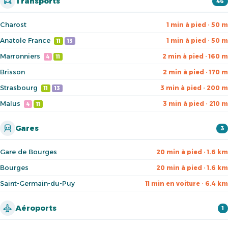
Transports
46
Charost
1 min à pied · 50 m
Anatole France
1 min à pied · 50 m
11
13
Marronniers
2 min à pied · 160 m
4
11
Brisson
2 min à pied · 170 m
Strasbourg
3 min à pied · 200 m
11
13
Malus
3 min à pied · 210 m
4
11
Gares
3
Gare de Bourges
20 min à pied · 1.6 km
Bourges
20 min à pied · 1.6 km
Saint-Germain-du-Puy
11 min en voiture · 6.4 km
Aéroports
1