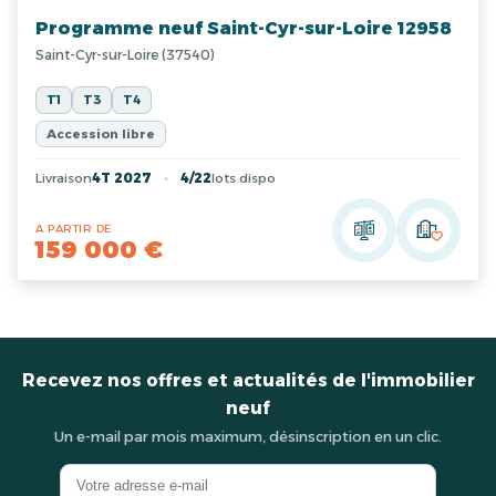
Programme neuf Saint-Cyr-sur-Loire 12958
Saint-Cyr-sur-Loire (37540)
T1
T3
T4
Accession libre
Livraison
4T 2027
4/22
lots dispo
A PARTIR DE
159 000 €
Recevez nos offres et actualités de l'immobilier
neuf
Un e-mail par mois maximum, désinscription en un clic.