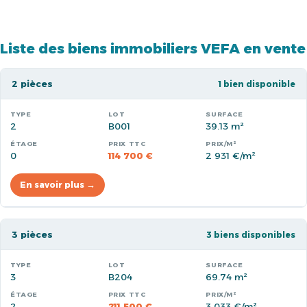
Liste des biens immobiliers VEFA en vente
2 pièces
1 bien disponible
2
B001
39.13 m²
0
114 700 €
2 931 €/m²
En savoir plus →
3 pièces
3 biens disponibles
3
B204
69.74 m²
2
211 500 €
3 033 €/m²