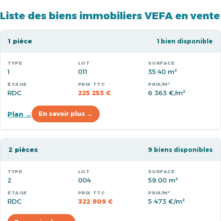
Liste des biens immobiliers VEFA en vente
1 pièce
1 bien disponible
1
011
35.40 m²
RDC
225 253 €
6 363 €/m²
Plan →
En savoir plus →
2 pièces
9 biens disponibles
2
004
59.00 m²
RDC
322 909 €
5 473 €/m²