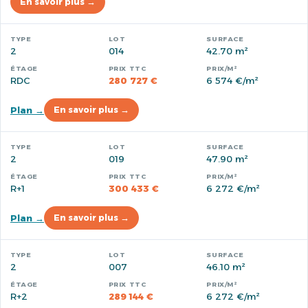
En savoir plus →
2
014
42.70 m²
RDC
280 727 €
6 574 €/m²
Plan →
En savoir plus →
2
019
47.90 m²
R+1
300 433 €
6 272 €/m²
Plan →
En savoir plus →
2
007
46.10 m²
R+2
289 144 €
6 272 €/m²