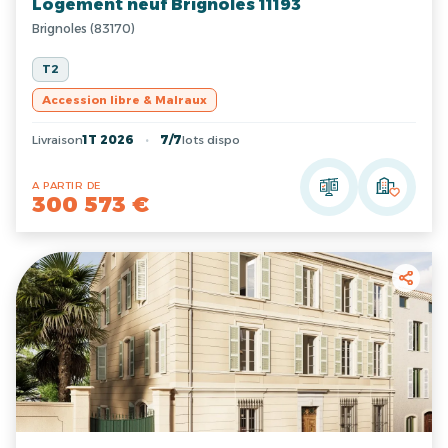
Logement neuf Brignoles 11193
Brignoles (83170)
T2
Accession libre & Malraux
Livraison
1T 2026
7/7
lots dispo
A PARTIR DE
300 573 €