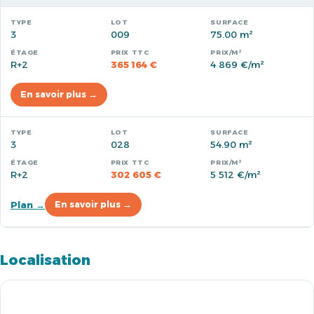
3
009
75.00 m²
R+2
365 164 €
4 869 €/m²
En savoir plus →
3
028
54.90 m²
R+2
302 605 €
5 512 €/m²
Plan →
En savoir plus →
Localisation