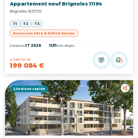
Appartement neuf Brignoles 11194
Brignoles (83170)
T1
T2
T3
Accession libre & Déficit foncier
Livraison
1T 2026
11/11
lots dispo
A PARTIR DE
199 084 €
Livraison rapide