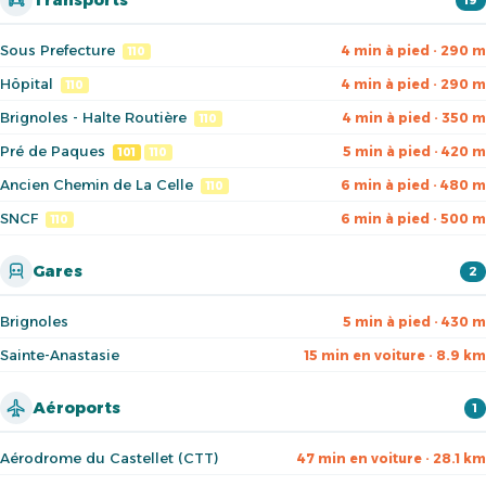
Transports
Sous Prefecture
4 min à pied · 290 m
110
Hôpital
4 min à pied · 290 m
110
Brignoles - Halte Routière
4 min à pied · 350 m
110
Pré de Paques
5 min à pied · 420 m
101
110
Ancien Chemin de La Celle
6 min à pied · 480 m
110
SNCF
6 min à pied · 500 m
110
Gares
2
Brignoles
5 min à pied · 430 m
Sainte-Anastasie
15 min en voiture · 8.9 km
Aéroports
1
Aérodrome du Castellet (CTT)
47 min en voiture · 28.1 km