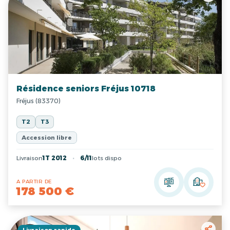
Résidence seniors Fréjus 10718
Fréjus (83370)
T2
T3
Accession libre
Livraison
1T 2012
6/11
lots dispo
A PARTIR DE
178 500 €