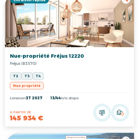
Livraison rapide
Nue-propriété Fréjus 12220
Fréjus (83370)
T2
T3
T4
Nue propriété
Livraison
3T 2027
13/44
lots dispo
A PARTIR DE
145 934 €