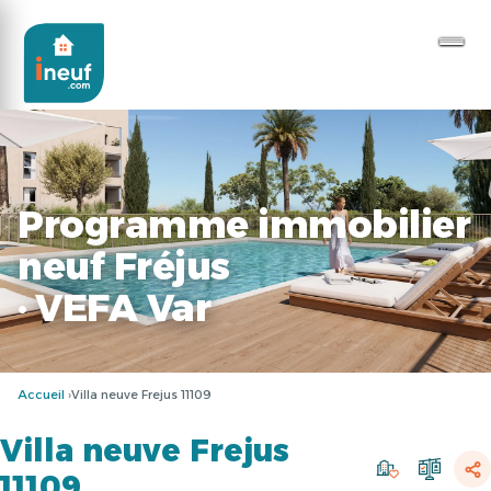
Programme immobilier
neuf Fréjus
· VEFA Var
Accueil
Villa neuve Frejus 11109
Villa neuve Frejus
11109