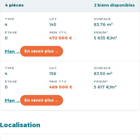
4 pièces
2 biens disponibles
4
143
83.76 m²
0
472 000 €
5 635 €/m²
Plan →
En savoir plus →
4
156
83.50 m²
0
469 000 €
5 617 €/m²
Plan →
En savoir plus →
Localisation