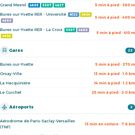
Grand Mesnil
5 min à pied · 360 m
4605
5307
4627
Bures-sur-Yvette RER - Université
N122
4604
5 min à pied · 400 m
4660
Bures-sur-Yvette RER - La Croix
5307
4660
5 min à pied · 410 m
4604
Gares
22
Bures-sur-Yvette
5 min à pied · 370 m
Orsay-Ville
13 min à pied · 1.0 km
La Hacquinière
14 min à pied · 1.2 km
Le Guichet
25 min à pied · 2.0 km
Aéroports
2
Aérodrome de Paris-Saclay-Versailles
13 min en voiture · 7.6 km
(TNF)