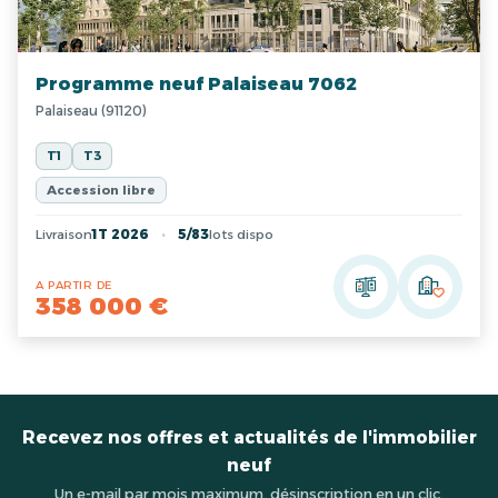
Programme neuf Palaiseau 7062
Palaiseau (91120)
T1
T3
Accession libre
Livraison
1T 2026
5/83
lots dispo
A PARTIR DE
358 000 €
Recevez nos offres et actualités de l'immobilier
neuf
Un e-mail par mois maximum, désinscription en un clic.