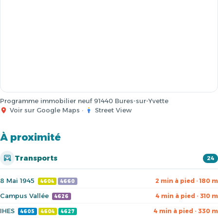
Programme immobilier neuf 91440 Bures-sur-Yvette
Voir sur Google Maps
·
Street View
À proximité
Transports
24
8 Mai 1945
2 min à pied · 180 m
4604
4660
Campus Vallée
4 min à pied · 310 m
4626
IHES
4 min à pied · 330 m
4605
4604
4627