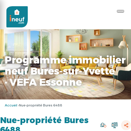
Programme immobilier
neuf Bures-sur-Yvette
· VEFA Essonne
Accueil
Nue-propriété Bures 6488
Nue-propriété Bures
6488