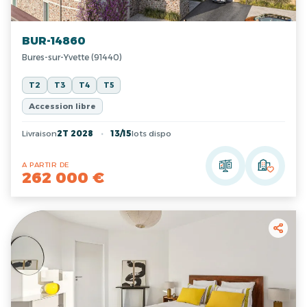
BUR-14860
Bures-sur-Yvette (91440)
T2
T3
T4
T5
Accession libre
Livraison
2T 2028
13/15
lots dispo
A PARTIR DE
262 000 €