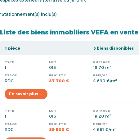
espaces extérieurs (terrasse ou jardin).
*Stationnement(s) inclu(s)
Liste des biens immobiliers VEFA en vente
1 pièce
3 biens disponibles
1
013
18.70 m²
RDC
87 700 €
4 690 €/m²
En savoir plus →
1
016
19.20 m²
RDC
89 500 €
4 661 €/m²