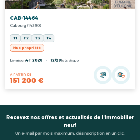
CAB-14464
Cabourg (14390)
T1
T2
T3
T4
Nue propriété
Livraison
4T 2028
12/28
lots dispo
A PARTIR DE
151 200 €
Recevez nos offres et actualités de l'immobilier
neuf
Un e-mail par mois maximum, désinscription en un clic.