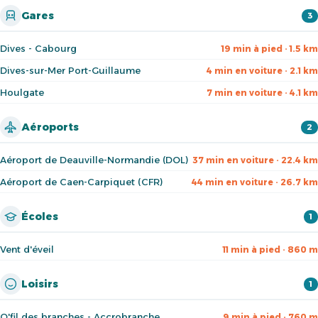
Gares
3
Dives - Cabourg
19 min à pied · 1.5 km
Dives-sur-Mer Port-Guillaume
4 min en voiture · 2.1 km
Houlgate
7 min en voiture · 4.1 km
Aéroports
2
Aéroport de Deauville-Normandie (DOL)
37 min en voiture · 22.4 km
Aéroport de Caen-Carpiquet (CFR)
44 min en voiture · 26.7 km
Écoles
1
Vent d'éveil
11 min à pied · 860 m
Loisirs
1
O'fil des branches - Accrobranche
9 min à pied · 760 m