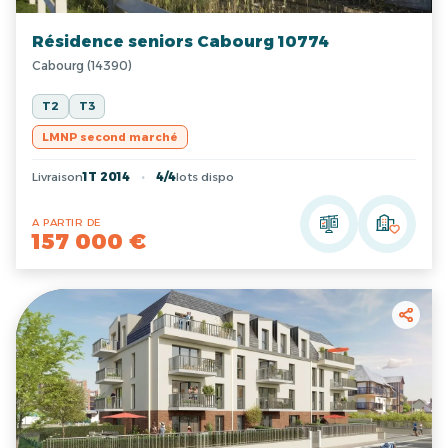
Résidence seniors Cabourg 10774
Cabourg (14390)
T2
T3
LMNP second marché
Livraison
1T 2014
4/4
lots dispo
A PARTIR DE
157 000 €