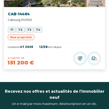
CAB-14464
Cabourg (14390)
T1
T2
T3
T4
Nue propriété
Livraison
4T 2028
12/28
lots dispo
A PARTIR DE
151 200 €
Recevez nos offres et actualités de l'immobilier
neuf
Un e-mail par mois maximum, désinscription en un clic.