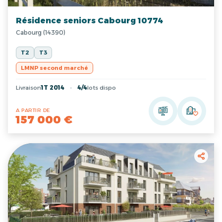
Résidence seniors Cabourg 10774
Cabourg (14390)
T2
T3
LMNP second marché
Livraison
1T 2014
4/4
lots dispo
A PARTIR DE
157 000 €