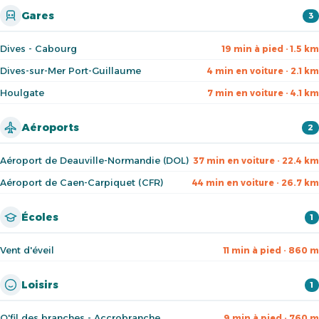
Gares
3
Dives - Cabourg
19 min à pied · 1.5 km
Dives-sur-Mer Port-Guillaume
4 min en voiture · 2.1 km
Houlgate
7 min en voiture · 4.1 km
Aéroports
2
Aéroport de Deauville-Normandie (DOL)
37 min en voiture · 22.4 km
Aéroport de Caen-Carpiquet (CFR)
44 min en voiture · 26.7 km
Écoles
1
Vent d'éveil
11 min à pied · 860 m
Loisirs
1
O'fil des branches - Accrobranche
9 min à pied · 760 m