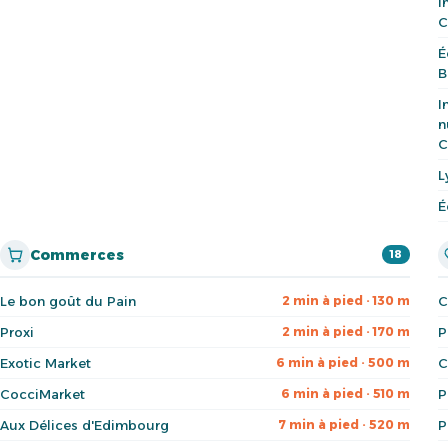
I
C
É
B
I
n
C
L
É
Commerces
18
Le bon goût du Pain
C
2 min à pied · 130 m
Proxi
P
2 min à pied · 170 m
Exotic Market
C
6 min à pied · 500 m
CocciMarket
P
6 min à pied · 510 m
Aux Délices d'Edimbourg
P
7 min à pied · 520 m