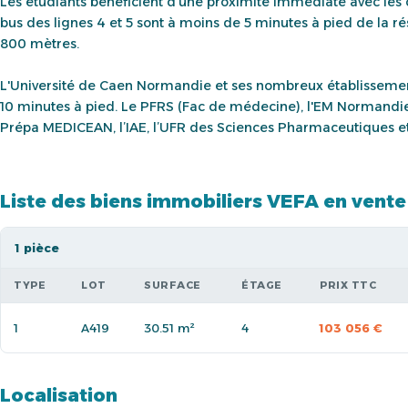
Les étudiants bénéficient d'une proximité immédiate avec les
bus des lignes 4 et 5 sont à moins de 5 minutes à pied de la r
800 mètres.
L'Université de Caen Normandie et ses nombreux établissemen
10 minutes à pied. Le PFRS (Fac de médecine), l'EM Normandie 
Prépa MEDICEAN, l’IAE, l’UFR des Sciences Pharmaceutiques e
Liste des biens immobiliers VEFA en vente
1 pièce
TYPE
LOT
SURFACE
ÉTAGE
PRIX TTC
1
A419
30.51 m²
4
103 056 €
Localisation