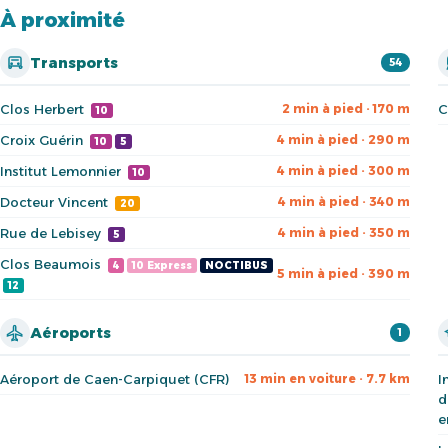
À proximité
Transports
54
Clos Herbert
C
2 min à pied · 170 m
10
Croix Guérin
4 min à pied · 290 m
10
5
Institut Lemonnier
4 min à pied · 300 m
10
Docteur Vincent
4 min à pied · 340 m
20
Rue de Lebisey
4 min à pied · 350 m
5
Clos Beaumois
4
10 Express
NOCTIBUS
5 min à pied · 390 m
12
Aéroports
1
Aéroport de Caen-Carpiquet (CFR)
I
13 min en voiture · 7.7 km
d
e