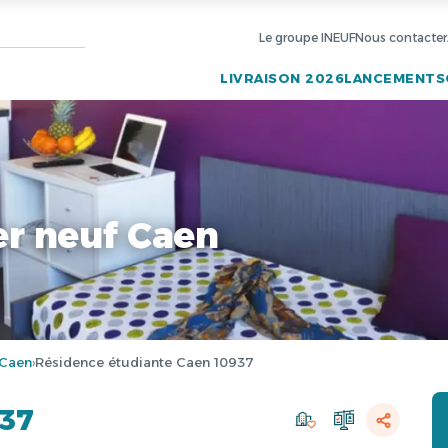
Le groupe INEUF
Nous contacter
LIVRAISON 2026
LANCEMENTS
r neuf Caen
Caen
Résidence étudiante Caen 10937
›
937