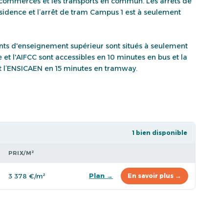
 commerces et les transports en commun. Les arrêts de
ésidence et l’arrêt de tram Campus 1 est à seulement
ts d'enseignement supérieur sont situés à seulement
et l'AIFCC sont accessibles en 10 minutes en bus et la
t l’ENSICAEN en 15 minutes en tramway.
1 bien disponible
PRIX/M²
Plan →
3 378 €/m²
En savoir plus →