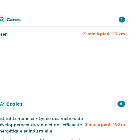
Gares
1
aen
21 min à pied · 1.7 km
Écoles
6
nstitut Lemonnier - Lycée des métiers du
éveloppement durable et de l'efficacité
2 min à pied · 140 m
nergétique et industrielle