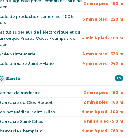
nstitut agricole privé Lemonnier - site de
2 min à pied · 160 m
aen
cole de production Lemonnier 100%
3 min à pied · 220 m
ois
nstitut supérieur de l'électronique et du
umérique Yncréa Ouest - campus de
4 min à pied · 300 m
aen
ycée Sainte-Marie
4 min à pied · 330 m
cole primaire Sainte-Marie
4 min à pied · 340 m
Santé
10
abinet de médecins
2 min à pied · 160 m
harmacie du Clos Herbert
2 min à pied · 160 m
abinet Médical Saint-Gilles
6 min à pied · 500 m
harmacie Saint-Gilles
6 min à pied · 510 m
harmacie Champlain
9 min à pied · 760 m