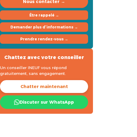
Nous contacter →
Être rappelé →
Demander plus d’informations →
Prendre rendez-vous →
Chattez avec votre conseiller
Un conseiller INEUF vous répond
gratuitement, sans engagement.
Chatter maintenant
Discuter sur WhatsApp