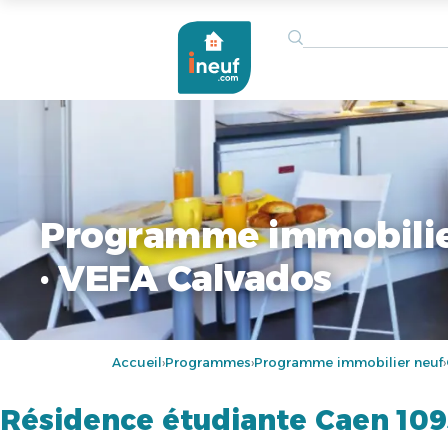
Programme immobilie
· VEFA Calvados
Accueil
Programmes
Programme immobilier neuf
›
›
›
Résidence étudiante Caen 10