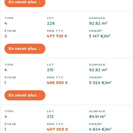
En savoir plus →
4
226
92.82 m²
2
477 725 €
5 147 €/m²
En savoir plus →
4
215
92.82 m²
1
466 350 €
5 024 €/m²
En savoir plus →
4
213
84.41 m²
1
407 203 €
4 824 €/m²