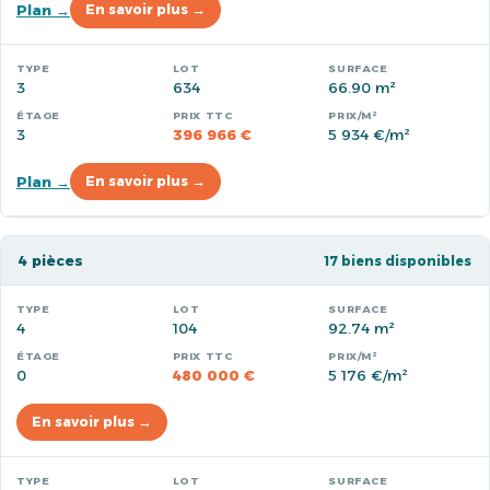
Plan →
En savoir plus →
3
634
66.90 m²
3
396 966 €
5 934 €/m²
Plan →
En savoir plus →
4 pièces
17 biens disponibles
4
104
92.74 m²
0
480 000 €
5 176 €/m²
En savoir plus →