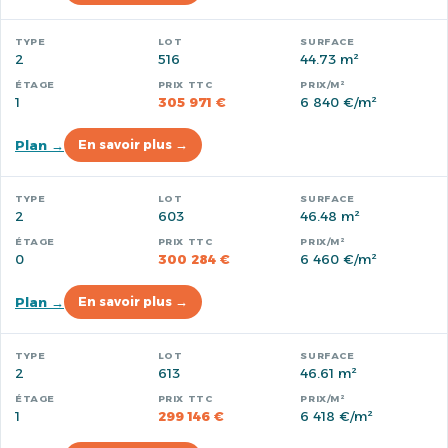
2
516
44.73 m²
1
305 971 €
6 840 €/m²
Plan →
En savoir plus →
2
603
46.48 m²
0
300 284 €
6 460 €/m²
Plan →
En savoir plus →
2
613
46.61 m²
1
299 146 €
6 418 €/m²