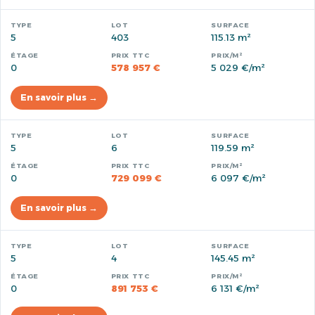
5
403
115.13 m²
0
578 957 €
5 029 €/m²
En savoir plus →
5
6
119.59 m²
0
729 099 €
6 097 €/m²
En savoir plus →
5
4
145.45 m²
0
891 753 €
6 131 €/m²