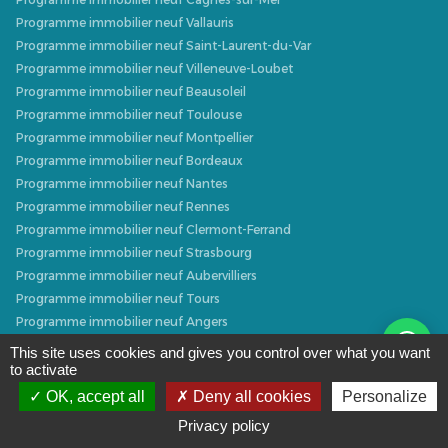
Programme immobilier neuf Vallauris
Programme immobilier neuf Saint-Laurent-du-Var
Programme immobilier neuf Villeneuve-Loubet
Programme immobilier neuf Beausoleil
Programme immobilier neuf Toulouse
Programme immobilier neuf Montpellier
Programme immobilier neuf Bordeaux
Programme immobilier neuf Nantes
Programme immobilier neuf Rennes
Programme immobilier neuf Clermont-Ferrand
Programme immobilier neuf Strasbourg
Programme immobilier neuf Aubervilliers
Programme immobilier neuf Tours
Programme immobilier neuf Angers
Programme immobilier neuf Nîmes
This site uses cookies and gives you control over what you want
Programme immobilier neuf La Rochelle
to activate
Programme immobilier neuf Lyon
OK, accept all
Deny all cookies
Personalize
Programme immobilier neuf Thonon-les-Bains
Privacy policy
Programme immobilier neuf Avignon