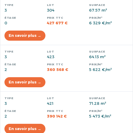
3
304
67.57 m²
0
427 677 €
6 329 €/m²
En savoir plus →
3
423
64.13 m²
2
360 568 €
5 622 €/m²
En savoir plus →
3
421
71.28 m²
2
390 142 €
5 473 €/m²
En savoir plus →