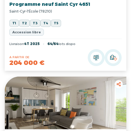
Programme neuf Saint Cyr 4651
Saint-Cyr-l'École (78210)
T1
T2
T3
T4
T5
Accession libre
Livraison
4T 2025
64/64
lots dispo
A PARTIR DE
204 000 €