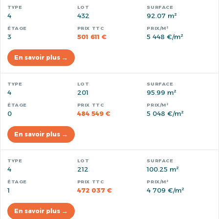
4
432
92.07 m²
3
501 611 €
5 448 €/m²
En savoir plus →
4
201
95.99 m²
0
484 549 €
5 048 €/m²
En savoir plus →
4
212
100.25 m²
1
472 037 €
4 709 €/m²
En savoir plus →