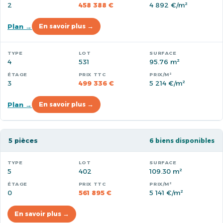
2
458 388 €
4 892 €/m²
Plan →
En savoir plus →
4
531
95.76 m²
3
499 336 €
5 214 €/m²
Plan →
En savoir plus →
5 pièces
6 biens disponibles
5
402
109.30 m²
0
561 895 €
5 141 €/m²
En savoir plus →