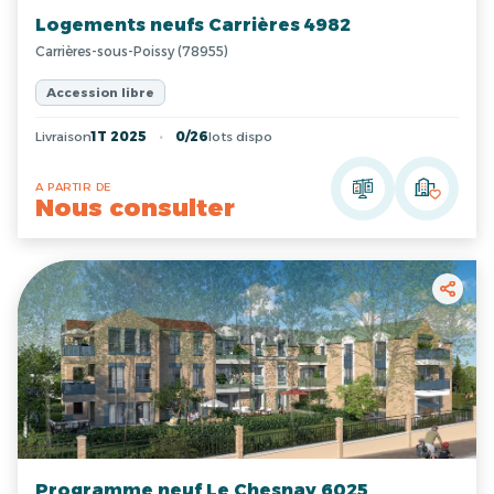
Logements neufs Carrières 4982
Carrières-sous-Poissy (78955)
Accession libre
Livraison
1T 2025
0/26
lots dispo
A PARTIR DE
Nous consulter
Programme neuf Le Chesnay 6025