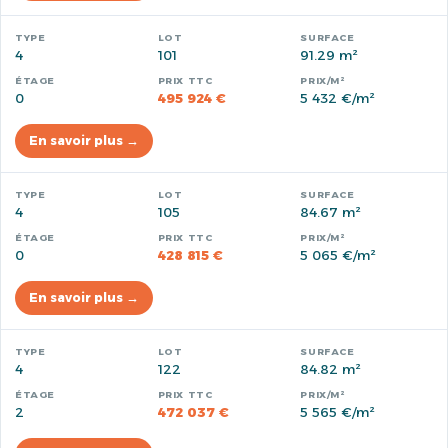
4
101
91.29 m²
0
495 924 €
5 432 €/m²
En savoir plus →
4
105
84.67 m²
0
428 815 €
5 065 €/m²
En savoir plus →
4
122
84.82 m²
2
472 037 €
5 565 €/m²