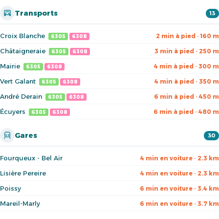
Transports
13
Croix Blanche
2 min à pied · 160 m
6305
6308
Châtaigneraie
3 min à pied · 250 m
6305
6308
Mairie
4 min à pied · 300 m
6305
6308
Vert Galant
4 min à pied · 350 m
6305
6308
André Derain
6 min à pied · 450 m
6305
6308
Écuyers
6 min à pied · 480 m
6305
6308
Gares
30
Fourqueux - Bel Air
4 min en voiture · 2.3 km
Lisière Pereire
4 min en voiture · 2.3 km
Poissy
6 min en voiture · 3.4 km
Mareil-Marly
6 min en voiture · 3.7 km