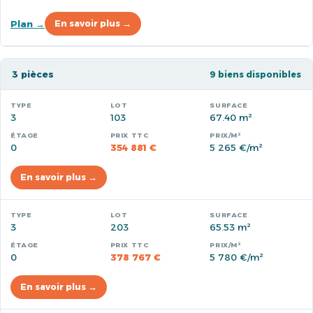
Plan →
En savoir plus →
3 pièces
9 biens disponibles
3
103
67.40 m²
0
354 881 €
5 265 €/m²
En savoir plus →
3
203
65.53 m²
0
378 767 €
5 780 €/m²
En savoir plus →