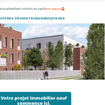
Actualités
Flash-info
Prix du neuf
Mon espace
OFFRES PROMOTEURS
SIMULATEURS
Votre projet immobilier neuf
commence ici.