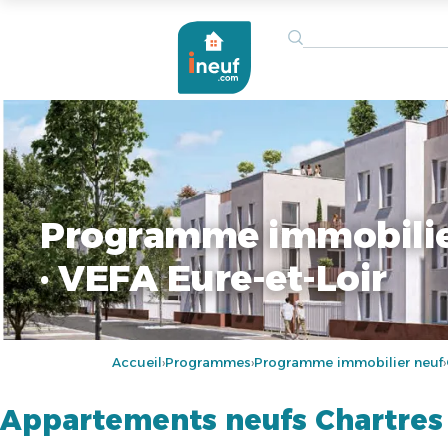
Programme immobilier
· VEFA Eure-et-Loir
Accueil
Programmes
Programme immobilier neuf
›
›
›
Appartements neufs Chartres