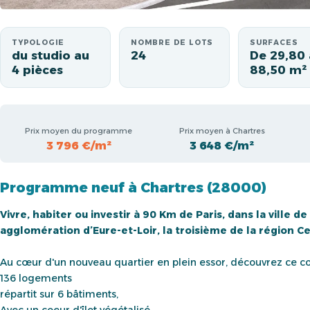
TYPOLOGIE
NOMBRE DE LOTS
SURFACES
du studio au
24
De 29,80 
4 pièces
88,50 m²
Prix moyen du programme
Prix moyen à Chartres
3 796 €/m²
3 648 €/m²
Programme neuf à Chartres (28000)
Vivre, habiter ou investir à 90 Km de Paris, dans la ville
agglomération d’Eure-et-Loir, la troisième de la région C
Au cœur d'un nouveau quartier en plein essor, découvrez ce c
136 logements
répartit sur 6 bâtiments,
Avec un coeur d'îlot végétalisé,