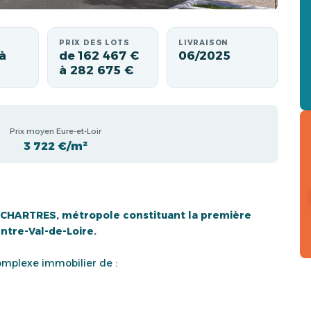
PRIX DES LOTS
LIVRAISON
à
de 162 467 €
06/2025
à 282 675 €
Prix moyen Eure-et-Loir
3 722 €/m²
 de CHARTRES, métropole constituant la première
entre-Val-de-Loire.
omplexe immobilier de :