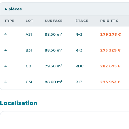
4 pièces
TYPE
LOT
SURFACE
ÉTAGE
PRIX TTC
4
A31
88.50 m²
R+3
279 278 €
4
B31
88.50 m²
R+3
275 329 €
4
C01
79.30 m²
RDC
282 675 €
4
C31
88.00 m²
R+3
273 953 €
Localisation