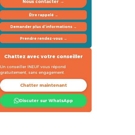
Nous contacter →
Être rappelé →
Demander plus d’informations →
Prendre rendez-vous →
Chattez avec votre conseiller
Un conseiller INEUF vous répond
gratuitement, sans engagement.
Chatter maintenant
Discuter sur WhatsApp