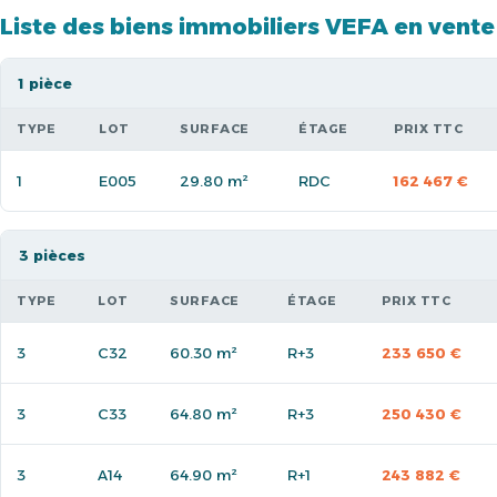
Liste des biens immobiliers VEFA en vente
1 pièce
TYPE
LOT
SURFACE
ÉTAGE
PRIX TTC
1
E005
29.80 m²
RDC
162 467 €
3 pièces
TYPE
LOT
SURFACE
ÉTAGE
PRIX TTC
3
C32
60.30 m²
R+3
233 650 €
3
C33
64.80 m²
R+3
250 430 €
3
A14
64.90 m²
R+1
243 882 €