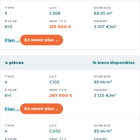
3
C308
68.55 m²
R+3
213 000 €
3 107 €/m²
Plan →
En savoir plus →
4 pièces
14 biens disponibles
4
C102
85.44 m²
R+1
267 000 €
3 125 €/m²
Plan →
En savoir plus →
4
C202
85.44 m²