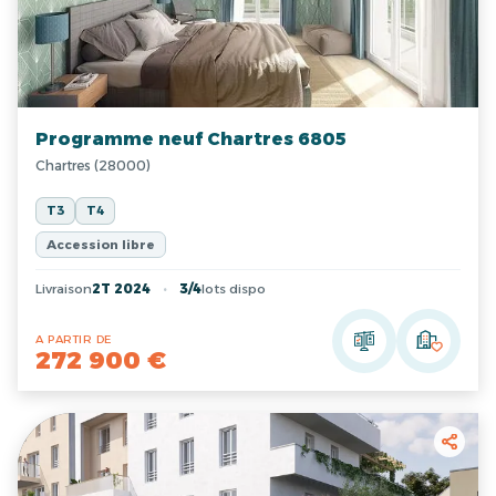
Programme neuf Chartres 6805
Chartres (28000)
T3
T4
Accession libre
Livraison
2T 2024
3/4
lots dispo
A PARTIR DE
272 900 €