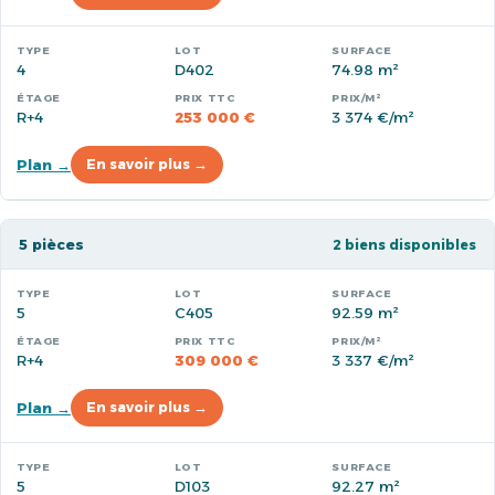
4
D402
74.98 m²
R+4
253 000 €
3 374 €/m²
Plan →
En savoir plus →
5 pièces
2 biens disponibles
5
C405
92.59 m²
R+4
309 000 €
3 337 €/m²
Plan →
En savoir plus →
5
D103
92.27 m²