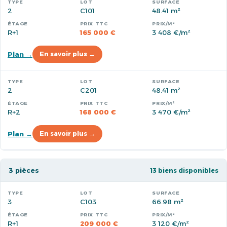
2
C101
48.41 m²
R+1
165 000 €
3 408 €/m²
Plan →
En savoir plus →
2
C201
48.41 m²
R+2
168 000 €
3 470 €/m²
Plan →
En savoir plus →
3 pièces
13 biens disponibles
3
C103
66.98 m²
R+1
209 000 €
3 120 €/m²