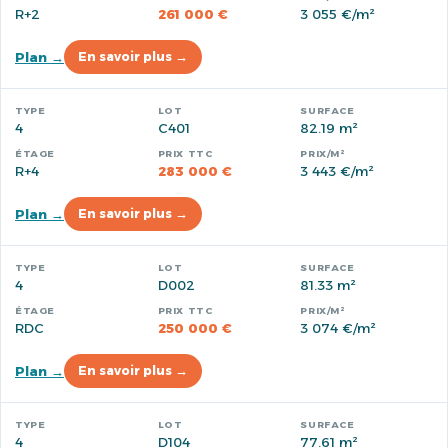
R+2
261 000 €
3 055 €/m²
Plan →
En savoir plus →
4
C401
82.19 m²
R+4
283 000 €
3 443 €/m²
Plan →
En savoir plus →
4
D002
81.33 m²
RDC
250 000 €
3 074 €/m²
Plan →
En savoir plus →
4
D104
77.61 m²