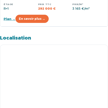
R+1
292 000 €
3 165 €/m²
Plan →
En savoir plus →
Localisation