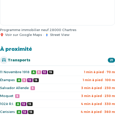
Programme immobilier neuf 28000 Chartres
Voir sur Google Maps
·
Street View
À proximité
Transports
21
11 Novembre 1918
1 min à pied · 70 m
A
5
12
15
Étampes
1 min à pied · 100 m
A
5
12
15
Salvador Allende
3 min à pied · 230 m
5
Moquet
3 min à pied · 230 m
5
102è R.I.
4 min à pied · 330 m
A
12
15
Cerisiers
4 min à pied · 360 m
A
12
15