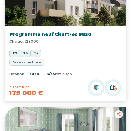
Programme neuf Chartres 9630
Chartres (28000)
T2
T3
T4
Accession libre
Livraison
1T 2026
3/25
lots dispo
A PARTIR DE
179 000 €