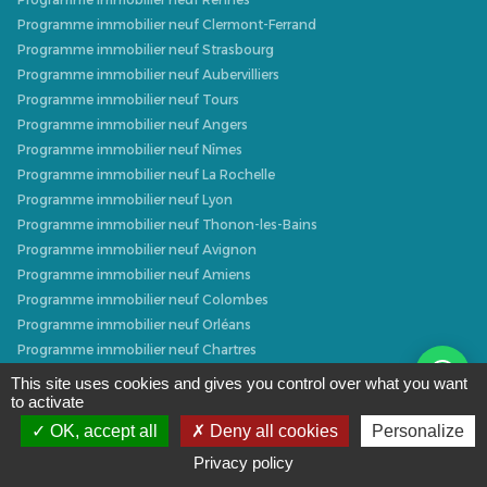
Programme immobilier neuf Clermont-Ferrand
Programme immobilier neuf Strasbourg
Programme immobilier neuf Aubervilliers
Programme immobilier neuf Tours
Programme immobilier neuf Angers
Programme immobilier neuf Nîmes
Programme immobilier neuf La Rochelle
Programme immobilier neuf Lyon
Programme immobilier neuf Thonon-les-Bains
Programme immobilier neuf Avignon
Programme immobilier neuf Amiens
Programme immobilier neuf Colombes
Programme immobilier neuf Orléans
Programme immobilier neuf Chartres
Programme immobilier neuf Metz
This site uses cookies and gives you control over what you want
Programme immobilier neuf Caen
to activate
Programme immobilier neuf Dijon
OK, accept all
Deny all cookies
Personalize
Programme immobilier neuf Villeurbanne
Privacy policy
Programme immobilier neuf Narbonne