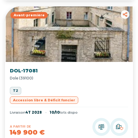
Avant-première
DOL-17081
Dole (39100)
T2
Accession libre & Déficit foncier
Livraison
4T 2028
10/10
lots dispo
A PARTIR DE
149 900 €