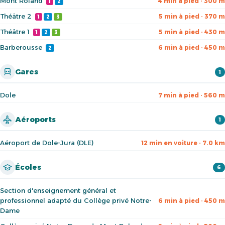
Mont Roland
4 min à pied · 300 m
1
2
Théâtre 2
5 min à pied · 370 m
1
2
3
Théâtre 1
5 min à pied · 430 m
1
2
3
Barberousse
6 min à pied · 450 m
2
Gares
1
Dole
7 min à pied · 560 m
Aéroports
1
Aéroport de Dole-Jura (DLE)
12 min en voiture · 7.0 km
Écoles
6
Section d'enseignement général et
professionnel adapté du Collège privé Notre-
6 min à pied · 450 m
Dame