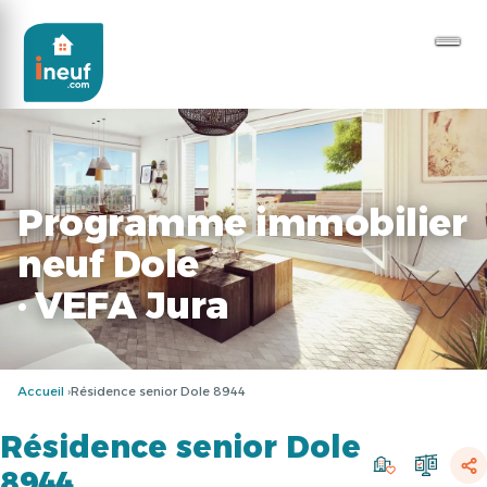
Programme immobilier
neuf Dole
· VEFA Jura
Accueil
Résidence senior Dole 8944
Résidence senior Dole
8944