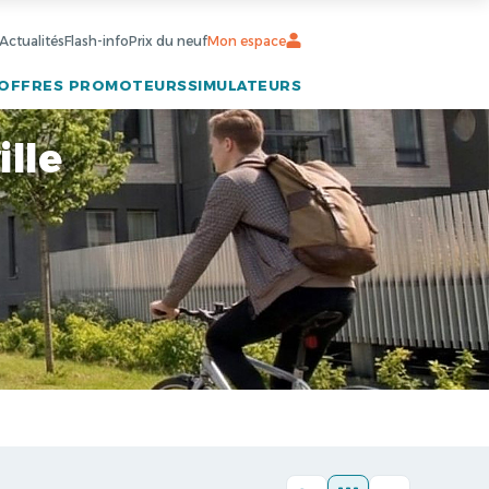
Actualités
Flash-info
Prix du neuf
Mon espace
OFFRES PROMOTEURS
SIMULATEURS
lle