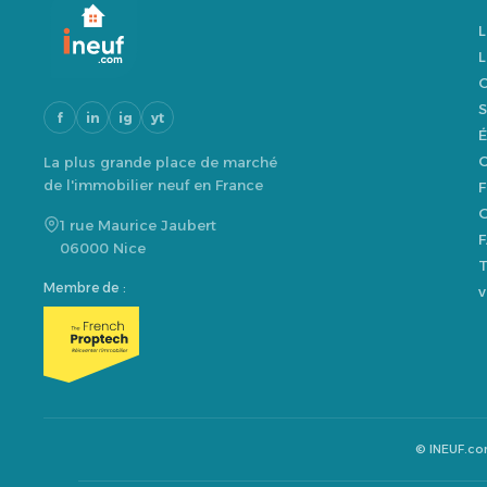
L
L
O
S
f
in
ig
yt
É
O
La plus grande place de marché
de l'immobilier neuf en France
F
G
1 rue Maurice Jaubert
F
06000 Nice
T
Membre de :
v
© INEUF.c