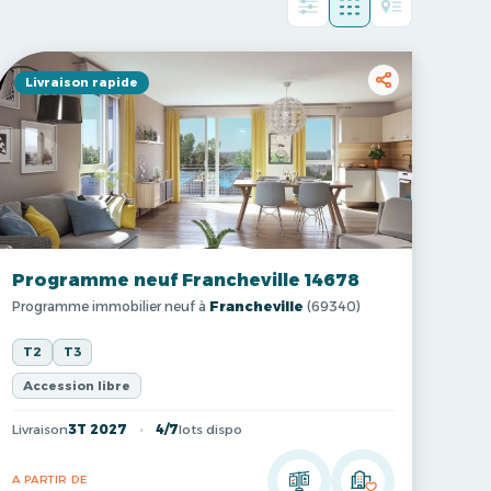
Livraison rapide
Programme neuf Francheville 14678
Programme immobilier neuf à
Francheville
(69340)
T2
T3
Accession libre
Livraison
3T 2027
4/7
lots dispo
A PARTIR DE