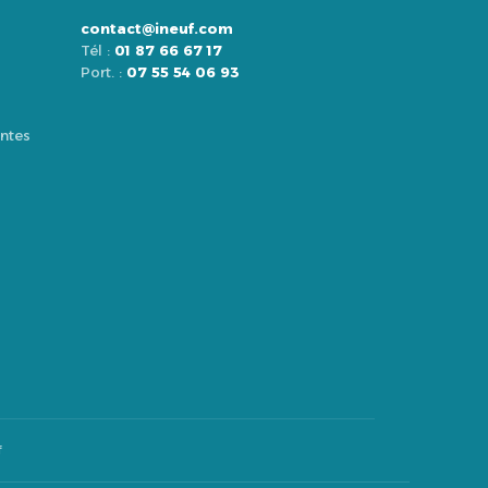
contact@ineuf.com
Tél :
01 87 66 67 17
Port. :
07 55 54 06 93
ntes
f