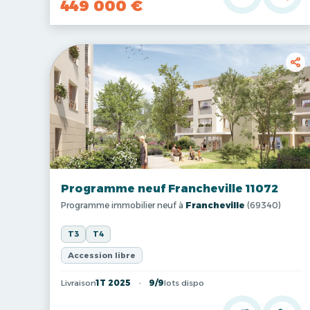
449 000 €
Programme neuf Francheville 11072
Programme immobilier neuf à
Francheville
(69340)
T3
T4
Accession libre
Livraison
1T 2025
9/9
lots dispo