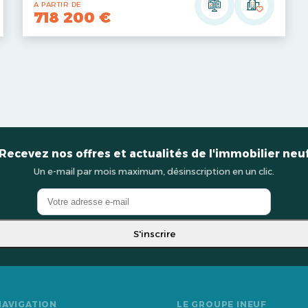
A PARTIR DE
718 200 €
Recevez nos offres et actualités de l'immobilier neu
Un e-mail par mois maximum, désinscription en un clic.
S'inscrire
NAVIGATION
LE GROUPE INEUF