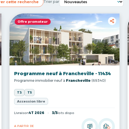
rer cette recherche
Trier par
Offre promoteur
Programme neuf à Francheville - 11434
Programme immobilier neuf à
Francheville
(69340)
T3
T5
Accession libre
Livraison
4T 2026
3/3
lots dispo
A PARTIR DE