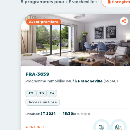
5 programmes pour « Francheville »
Enregist
Avant-première
FRA-3659
Programme immobilier neuf à
Francheville
(69340)
T2
T3
T4
Accession libre
Livraison
2T 2024
15/30
lots dispo
A PARTIR DE