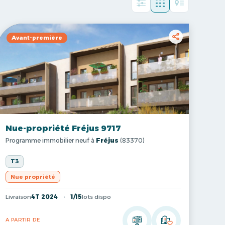
Avant-première
Nue-propriété Fréjus 9717
Programme immobilier neuf à
Fréjus
(83370)
T3
Nue propriété
Livraison
4T 2024
1/15
lots dispo
A PARTIR DE