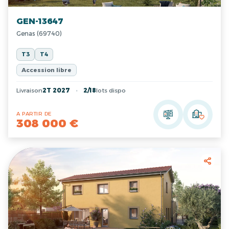
GEN-13647
Genas (69740)
T3
T4
Accession libre
Livraison
2T 2027
2/18
lots dispo
A PARTIR DE
308 000 €