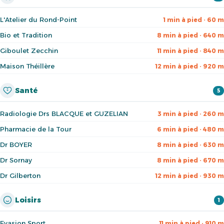
L'Atelier du Rond-Point
1 min à pied · 60 m
Bio et Tradition
8 min à pied · 640 m
Giboulet Zecchin
11 min à pied · 840 m
Maison Théillère
12 min à pied · 920 m
Santé
5
Radiologie Drs BLACQUE et GUZELIAN
3 min à pied · 260 m
Pharmacie de la Tour
6 min à pied · 480 m
Dr BOYER
8 min à pied · 630 m
Dr Sornay
8 min à pied · 670 m
Dr Gilberton
12 min à pied · 930 m
Loisirs
1
Evasion Sport
11 min à pied · 910 m