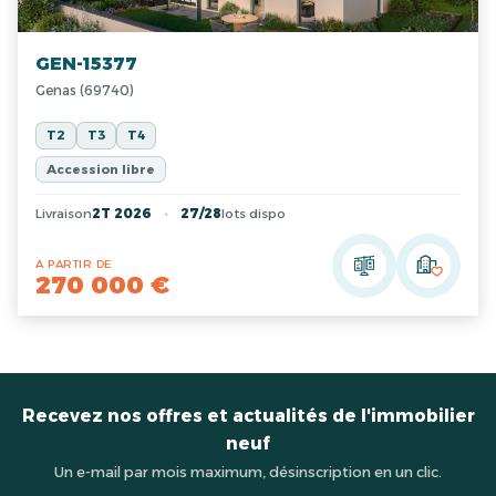
GEN-15377
Genas (69740)
T2
T3
T4
Accession libre
Livraison
2T 2026
27/28
lots dispo
A PARTIR DE
270 000 €
Recevez nos offres et actualités de l'immobilier
neuf
Un e-mail par mois maximum, désinscription en un clic.