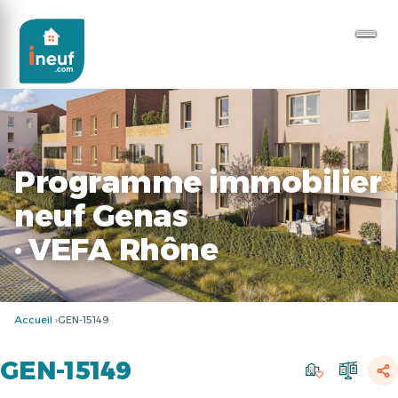
Programme immobilier
neuf Genas
· VEFA Rhône
Accueil
GEN-15149
GEN-15149