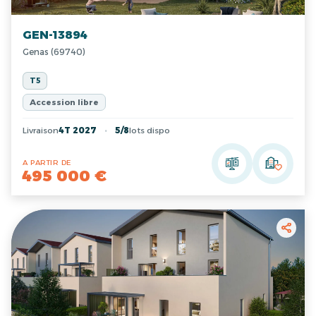
GEN-13894
Genas (69740)
T5
Accession libre
Livraison
4T 2027
5/8
lots dispo
A PARTIR DE
495 000 €