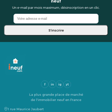
neuf
Un e-mail par mois maximum, désinscription en un clic.
S'inscrire
f
in
ig
yt
La plus grande place de marché
de l'immobilier neuf en France
1 rue Maurice Jaubert