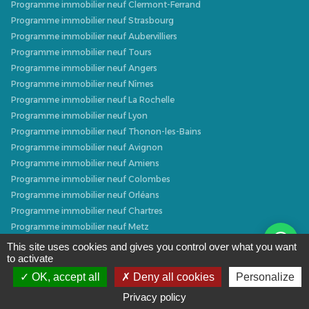
Programme immobilier neuf Clermont-Ferrand
Programme immobilier neuf Strasbourg
Programme immobilier neuf Aubervilliers
Programme immobilier neuf Tours
Programme immobilier neuf Angers
Programme immobilier neuf Nîmes
Programme immobilier neuf La Rochelle
Programme immobilier neuf Lyon
Programme immobilier neuf Thonon-les-Bains
Programme immobilier neuf Avignon
Programme immobilier neuf Amiens
Programme immobilier neuf Colombes
Programme immobilier neuf Orléans
Programme immobilier neuf Chartres
Programme immobilier neuf Metz
Programme immobilier neuf Caen
This site uses cookies and gives you control over what you want
to activate
Programme immobilier neuf Dijon
Programme immobilier neuf Villeurbanne
OK, accept all
Deny all cookies
Personalize
Programme immobilier neuf Narbonne
Privacy policy