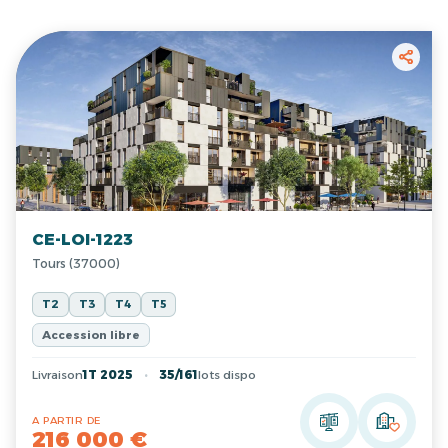
CE-LOI-1223
Tours (37000)
T2
T3
T4
T5
Accession libre
Livraison
1T 2025
35/161
lots dispo
A PARTIR DE
216 000 €