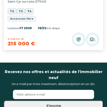
Saint-Cyr-sur-Loire (37540)
T2
T3
T4
Accession libre
Livraison
1T 2028
19/22
lots dispo
A PARTIR DE
215 000 €
Recevez nos offres et actualités de l'immobilier
neuf
Un e-mail par mois maximum, désinscription en un clic.
S'inscrire