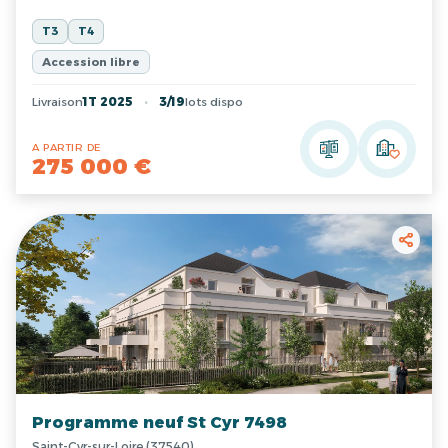
T3
T4
Accession libre
Livraison
1T 2025
3/19
lots dispo
A PARTIR DE
275 000 €
Programme neuf St Cyr 7498
Saint-Cyr-sur-Loire (37540)