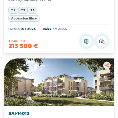
T2
T3
T4
Accession libre
Livraison
4T 2025
14/47
lots dispo
A PARTIR DE
213 500 €
SAI-14013