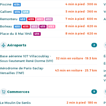
Piscine
V
4 min à pied · 300 m
4134
Gallieni
Y
5 min à pied · 360 m
4134
4118
Remonteru
A
7 min à pied · 600 m
450
4135
4153
4152
Boileau
8 min à pied · 620 m
450
4135
4152
4115
4153
Place du 8 Mai 1945
8 min à pied · 620 m
4115
Aéroports
2
Base aérienne 107 Villacoublay -
É
32 min en voiture · 19.5 km
Sous-lieutenant René Dorme (VIY)
É
Aérodrome de Paris-Saclay-
43 min en voiture · 25.7 km
I
Versailles (TNF)
d
V
Commerces
9
Le Moulin De Senlis
P
2 min à pied · 180 m