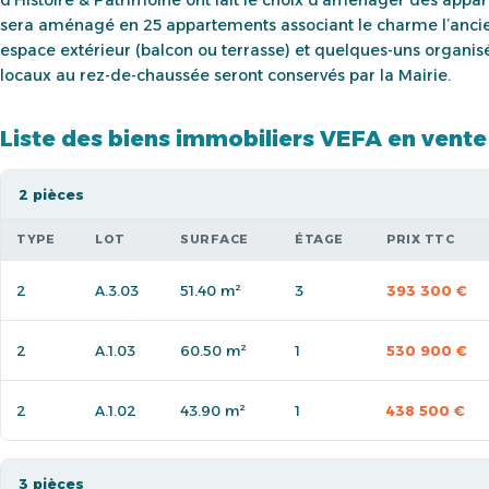
sera aménagé en 25 appartements associant le charme l’ancien
espace extérieur (balcon ou terrasse) et quelques-uns organis
locaux au rez-de-chaussée seront conservés par la Mairie.
Liste des biens immobiliers VEFA en vente
2 pièces
TYPE
LOT
SURFACE
ÉTAGE
PRIX TTC
2
A.3.03
51.40 m²
3
393 300 €
2
A.1.03
60.50 m²
1
530 900 €
2
A.1.02
43.90 m²
1
438 500 €
3 pièces