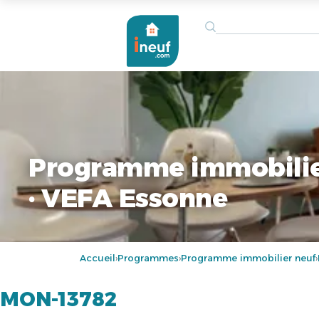
Programme immobilie
· VEFA Essonne
Accueil
Programmes
Programme immobilier neuf
›
›
›
MON-13782