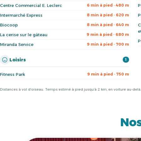
Centre Commercial E. Leclerc
P
6 min à pied · 480 m
Intermarché Express
P
8 min à pied · 620 m
Biocoop
C
8 min à pied · 640 m
e
La cerise sur le gâteau
9 min à pied · 680 m
P
Miranda Service
9 min à pied · 700 m
Loisirs
1
Fitness Park
9 min à pied · 750 m
Distances à vol d’oiseau. Temps estimé à pied jusqu’à 2 km, en voiture au-del
Nos