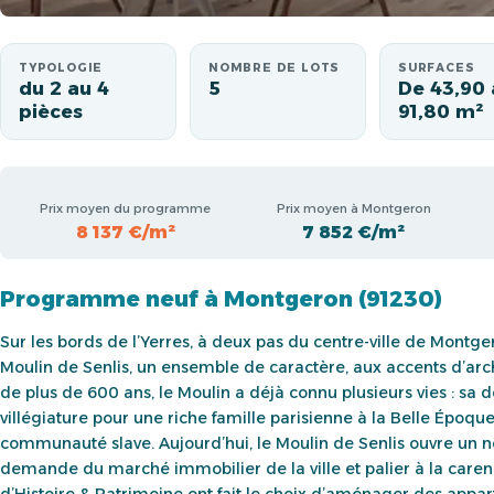
TYPOLOGIE
NOMBRE DE LOTS
SURFACES
du 2 au 4
5
De 43,90 
pièces
91,80 m²
Prix moyen du programme
Prix moyen à Montgeron
8 137 €/m²
7 852 €/m²
Programme neuf à Montgeron (91230)
Sur les bords de l’Yerres, à deux pas du centre-ville de Montge
Moulin de Senlis, un ensemble de caractère, aux accents d’arc
de plus de 600 ans, le Moulin a déjà connu plusieurs vies : sa d
villégiature pour une riche famille parisienne à la Belle Époque
communauté slave. Aujourd’hui, le Moulin de Senlis ouvre un n
demande du marché immobilier de la ville et palier à la caren
d’Histoire & Patrimoine ont fait le choix d’aménager des appa