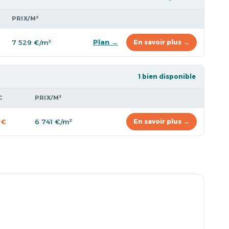
PRIX/M²
Plan →
7 529 €/m²
En savoir plus →
1 bien disponible
C
PRIX/M²
 €
6 741 €/m²
En savoir plus →