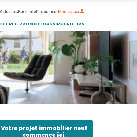
Actualités
Flash-info
Prix du neuf
Mon espace
OFFRES PROMOTEURS
SIMULATEURS
Votre projet immobilier neuf
commence ici.