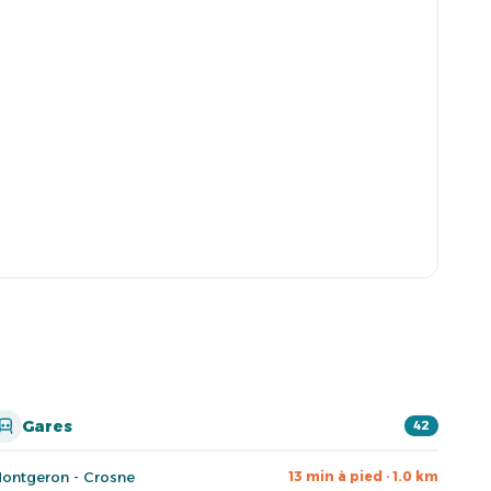
Gares
42
ontgeron - Crosne
13 min à pied · 1.0 km