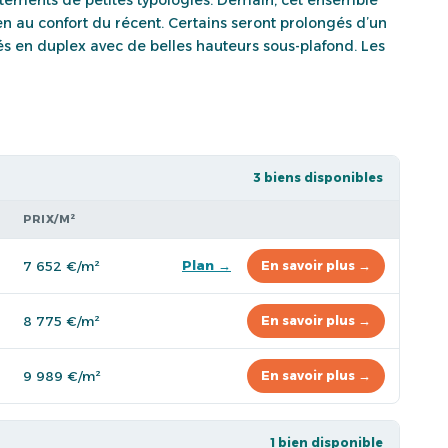
 au confort du récent. Certains seront prolongés d’un
és en duplex avec de belles hauteurs sous-plafond. Les
3 biens disponibles
PRIX/M²
Plan →
7 652 €/m²
En savoir plus →
8 775 €/m²
En savoir plus →
9 989 €/m²
En savoir plus →
1 bien disponible