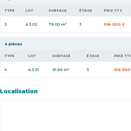
TYPE
LOT
SURFACE
ÉTAGE
PRIX TTC
3
A.3.02
79.00 m²
3
594 800 €
4 pièces
TYPE
LOT
SURFACE
ÉTAGE
PRIX TT
4
A.3.01
91.80 m²
3
618 800
Localisation