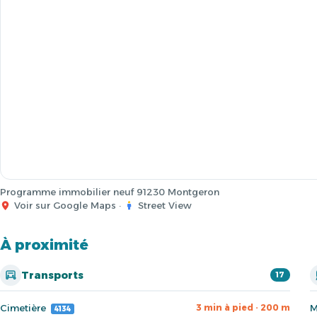
Programme immobilier neuf 91230 Montgeron
Voir sur Google Maps
·
Street View
À proximité
Transports
17
Cimetière
M
3 min à pied · 200 m
4134