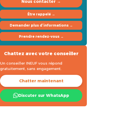
Nous contacter →
Être rappelé →
Demander plus d’informations →
Prendre rendez-vous →
Chattez avec votre conseiller
Un conseiller INEUF vous répond
gratuitement, sans engagement.
Chatter maintenant
Discuter sur WhatsApp