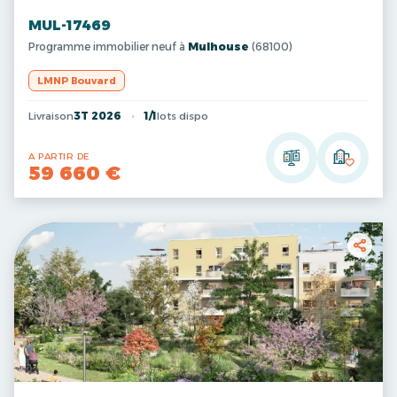
MUL-17469
Programme immobilier neuf à
Mulhouse
(68100)
LMNP Bouvard
Livraison
3T 2026
1/1
lots dispo
A PARTIR DE
59 660 €