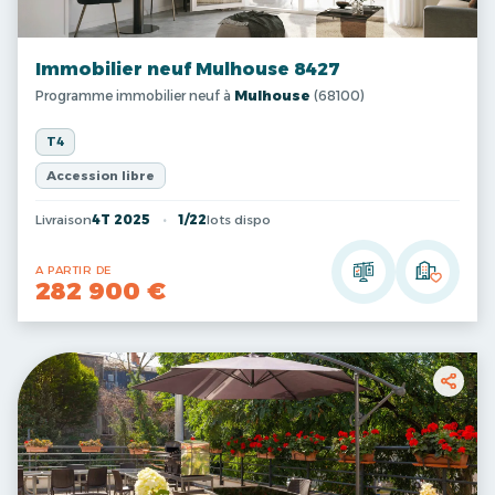
Immobilier neuf Mulhouse 8427
Programme immobilier neuf à
Mulhouse
(68100)
T4
Accession libre
Livraison
4T 2025
1/22
lots dispo
A PARTIR DE
282 900 €