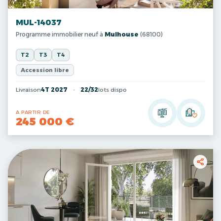
MUL-14037
Programme immobilier neuf à
Mulhouse
(68100)
T2
T3
T4
Accession libre
Livraison
4T 2027
22/32
lots dispo
A PARTIR DE
245 000 €