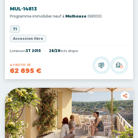
MUL-14813
Programme immobilier neuf à
Mulhouse
(68100)
T1
Accession libre
Livraison
3T 2015
28/29
lots dispo
A PARTIR DE
62 695 €