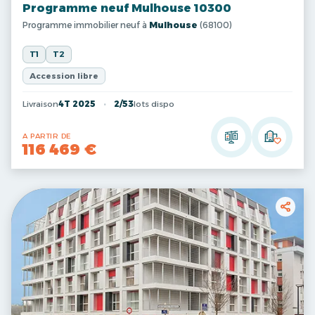
Programme neuf Mulhouse 10300
Programme immobilier neuf à
Mulhouse
(68100)
T1
T2
Accession libre
Livraison
4T 2025
2/53
lots dispo
A PARTIR DE
116 469 €