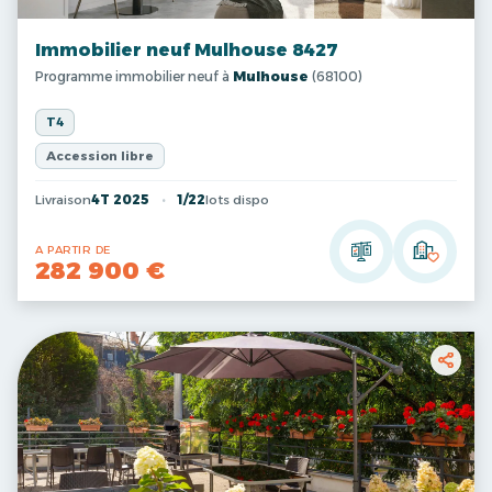
Immobilier neuf Mulhouse 8427
Programme immobilier neuf à
Mulhouse
(68100)
T4
Accession libre
Livraison
4T 2025
1/22
lots dispo
A PARTIR DE
282 900 €