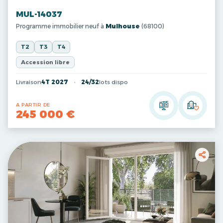
MUL-14037
Programme immobilier neuf à
Mulhouse
(68100)
T2
T3
T4
Accession libre
Livraison
4T 2027
24/32
lots dispo
A PARTIR DE
245 000 €