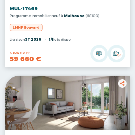
MUL-17469
Programme immobilier neuf à
Mulhouse
(68100)
LMNP Bouvard
Livraison
3T 2026
1/1
lots dispo
A PARTIR DE
59 660 €