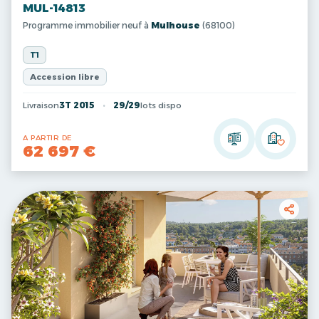
MUL-14813
Programme immobilier neuf à
Mulhouse
(68100)
T1
Accession libre
Livraison
3T 2015
29/29
lots dispo
A PARTIR DE
62 697 €