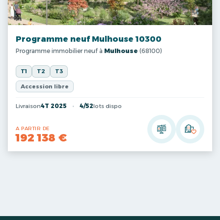
Programme neuf Mulhouse 10300
Programme immobilier neuf à
Mulhouse
(68100)
T1
T2
T3
Accession libre
Livraison
4T 2025
4/52
lots dispo
A PARTIR DE
192 138 €