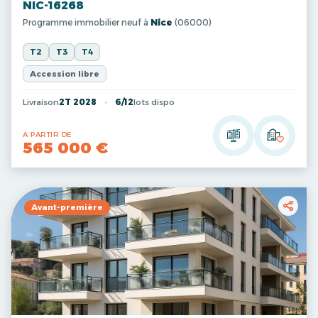
NIC-16268
Programme immobilier neuf à
Nice
(06000)
T2
T3
T4
Accession libre
Livraison
2T 2028
6/12
lots dispo
A PARTIR DE
565 000 €
Avant-première