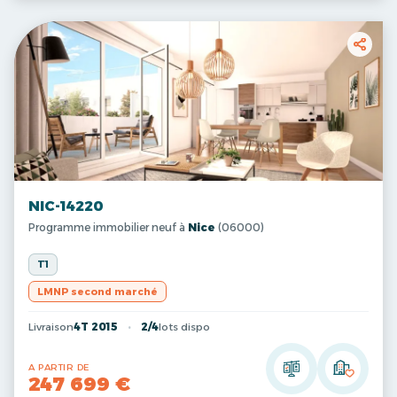
NIC-14220
Programme immobilier neuf à
Nice
(06000)
T1
LMNP second marché
Livraison
4T 2015
2/4
lots dispo
A PARTIR DE
247 699 €