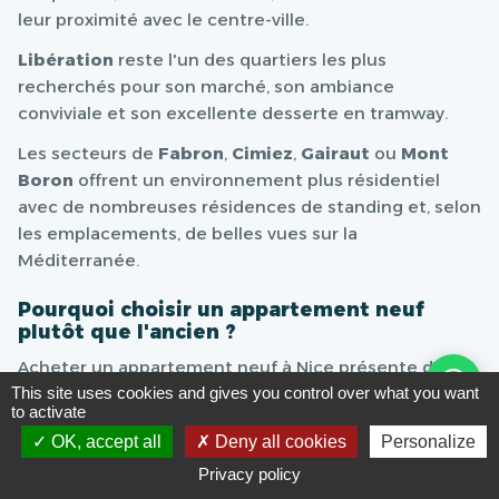
leur proximité avec le centre-ville.
Libération
reste l'un des quartiers les plus
recherchés pour son marché, son ambiance
conviviale et son excellente desserte en tramway.
Les secteurs de
Fabron
,
Cimiez
,
Gairaut
ou
Mont
Boron
offrent un environnement plus résidentiel
avec de nombreuses résidences de standing et, selon
les emplacements, de belles vues sur la
Méditerranée.
Pourquoi choisir un appartement neuf
plutôt que l'ancien ?
Acheter un appartement neuf à Nice présente de
This site uses cookies and gives you control over what you want
nombreux avantages par rapport à un logement
to activate
ancien.
OK, accept all
Deny all cookies
Personalize
Les constructions récentes répondent aux dernières
Privacy policy
normes thermiques et environnementales,