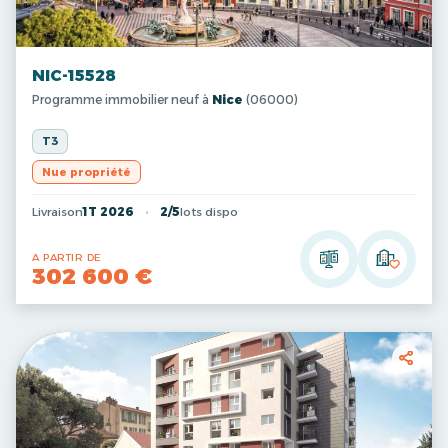
NIC-15528
Programme immobilier neuf à
Nice
(06000)
T3
Nue propriété
Livraison
1T 2026
2/5
lots dispo
A PARTIR DE
302 600 €