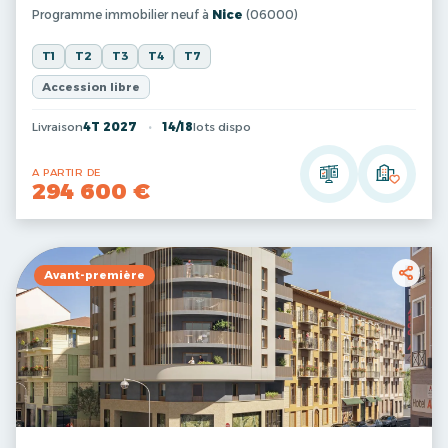
Programme immobilier neuf à
Nice
(06000)
T1
T2
T3
T4
T7
Accession libre
Livraison
4T 2027
14/18
lots dispo
A PARTIR DE
294 600 €
Avant-première