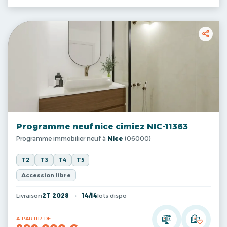
Programme neuf nice cimiez NIC-11363
Programme immobilier neuf à
Nice
(06000)
T2
T3
T4
T5
Accession libre
Livraison
2T 2028
14/14
lots dispo
A PARTIR DE