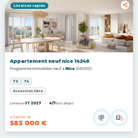
Livraison rapide
Appartement neuf nice 14246
Programme immobilier neuf à
Nice
(06000)
T3
T4
Accession libre
Livraison
1T 2027
4/7
lots dispo
A PARTIR DE
583 000 €