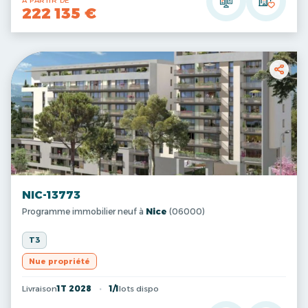
A PARTIR DE
222 135 €
NIC-13773
Programme immobilier neuf à
Nice
(06000)
T3
Nue propriété
Livraison
1T 2028
1/1
lots dispo