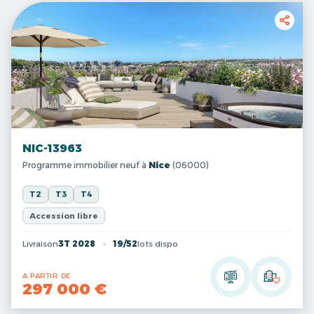
NIC-13963
Programme immobilier neuf à
Nice
(06000)
T2
T3
T4
Accession libre
Livraison
3T 2028
19/52
lots dispo
A PARTIR DE
297 000 €