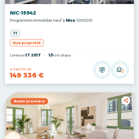
NIC-15942
Programme immobilier neuf à
Nice
(06000)
T1
Nue propriété
Livraison
1T 2017
1/1
lots dispo
A PARTIR DE
149 336 €
Avant-première