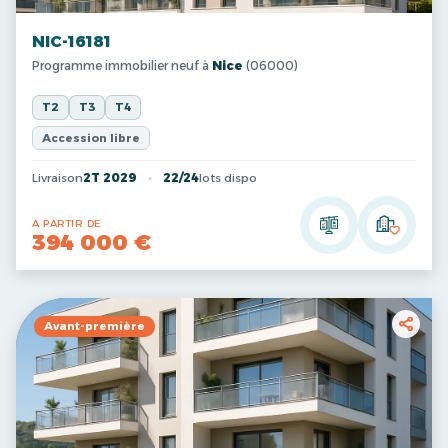
NIC-16181
Programme immobilier neuf à
Nice
(06000)
T2
T3
T4
Accession libre
Livraison
2T 2029
22/24
lots dispo
A PARTIR DE
394 000 €
Avant-première