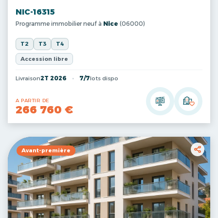
NIC-16315
Programme immobilier neuf à
Nice
(06000)
T2
T3
T4
Accession libre
Livraison
2T 2026
7/7
lots dispo
A PARTIR DE
266 760 €
Avant-première