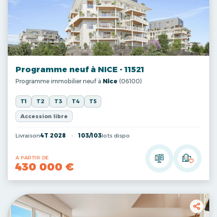
Programme neuf à NICE - 11521
Programme immobilier neuf à
Nice
(06100)
T1
T2
T3
T4
T5
Accession libre
Livraison
4T 2028
103/103
lots dispo
A PARTIR DE
430 000 €