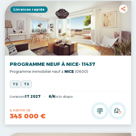
Livraison rapide
PROGRAMME NEUF À NICE- 11437
Programme immobilier neuf à
NICE
(0600)
T2
T3
Livraison
1T 2027
6/6
lots dispo
A PARTIR DE
345 000 €