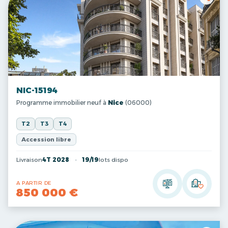
NIC-15194
Programme immobilier neuf à
Nice
(06000)
T2
T3
T4
Accession libre
Livraison
4T 2028
19/19
lots dispo
A PARTIR DE
850 000 €