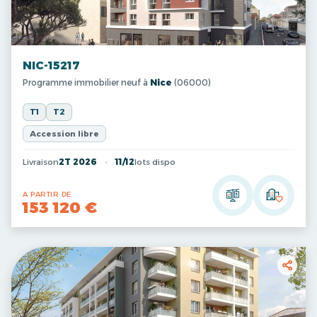
NIC-15217
Programme immobilier neuf à
Nice
(06000)
T1
T2
Accession libre
Livraison
2T 2026
11/12
lots dispo
A PARTIR DE
153 120 €