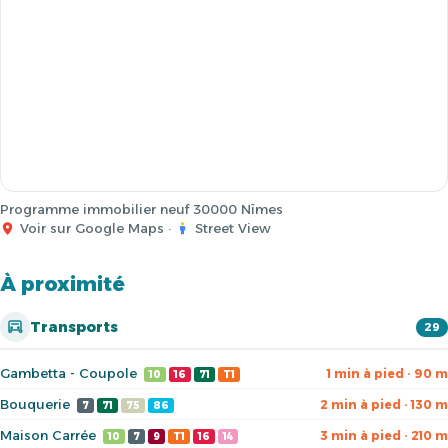
Programme immobilier neuf 30000 Nîmes
Voir sur Google Maps
·
Street View
À proximité
Transports
29
Gambetta - Coupole
1 min à pied · 90 m
10
16
71
T1
Bouquerie
2 min à pied · 130 m
7
71
75
86
Maison Carrée
3 min à pied · 210 m
10
7
9
T1
16
14