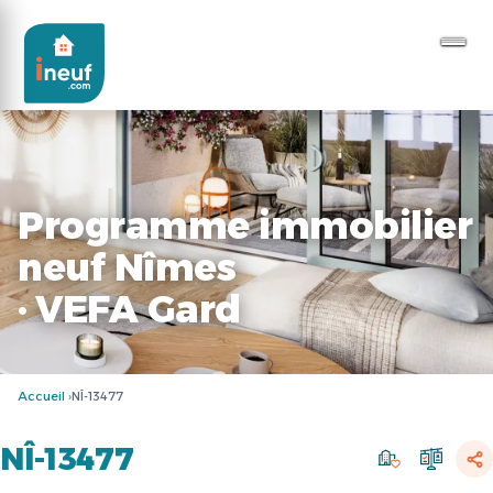
Programme immobilier
neuf Nîmes
· VEFA Gard
Accueil
NÎ-13477
NÎ-13477