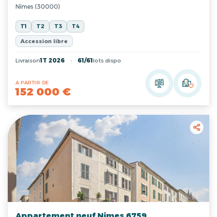
Nîmes (30000)
T1
T2
T3
T4
Accession libre
Livraison
1T 2026
61/61
lots dispo
A PARTIR DE
152 000 €
Appartement neuf Nimes 6759