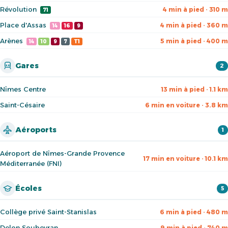
Révolution
4 min à pied · 310 m
71
Place d'Assas
4 min à pied · 360 m
14
16
9
Arènes
5 min à pied · 400 m
14
10
9
7
T1
Gares
2
Nîmes Centre
13 min à pied · 1.1 km
Saint-Césaire
6 min en voiture · 3.8 km
Aéroports
1
Aéroport de Nîmes-Grande Provence
17 min en voiture · 10.1 km
Méditerranée (FNI)
Écoles
5
Collège privé Saint-Stanislas
6 min à pied · 480 m
Delon Soubeyran
9 min à pied · 740 m