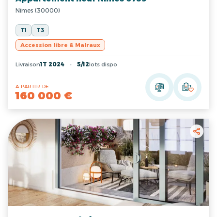
Nîmes (30000)
T1
T3
Accession libre & Malraux
Livraison
1T 2024
5/12
lots dispo
A PARTIR DE
160 000 €