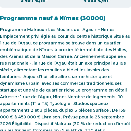
3 457 €/m²
4 555 €/m²
Programme neuf à Nîmes (30000)
Programme Malraux « Les Moulins de l’Agau » – Nîmes
Emplacement privilégié au cœur du centre historique Situé au
1 rue de l’Agau, ce programme se trouve dans un quartier
emblématique de Nîmes, à proximité immédiate des Halles,
des Arènes et de la Maison Carrée. Anciennement appelée «
rue Nationale », la rue de l’Agau était un axe principal au 19e
siècle, alimentant les moulins à blé et les lavoirs des
teinturiers. Aujourd’hui, elle allie charme historique et
dynamisme urbain, avec ses commerces traditionnels, ses
startups et une vie de quartier riche.Le programme en détail
Adresse : 1 rue de l’Agau, Nîmes Nombre de logements : 10
appartements (T1 à T3) Typologie : Studios spacieux,
appartements 2 et 3 pièces, duplex 3 pièces Surface : De 159
000 € à 459 000 € Livraison : Prévue pour le 23 septembre
2026 Éligibilité : Dispositif Malraux (30 % de réduction d’impôt
sur les travaux) Commission : 5 % HT du TTC Ratio