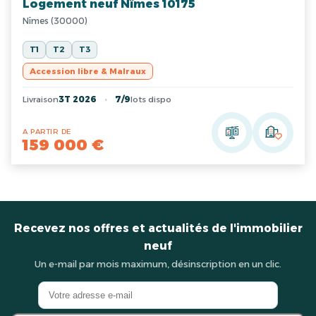
Logement neuf Nîmes 10175
Nîmes (30000)
T1
T2
T3
Accession libre & Malraux
Livraison
3T 2026
7/9
lots dispo
A PARTIR DE
159 000 €
Recevez nos offres et actualités de l'immobilier
neuf
Un e-mail par mois maximum, désinscription en un clic.